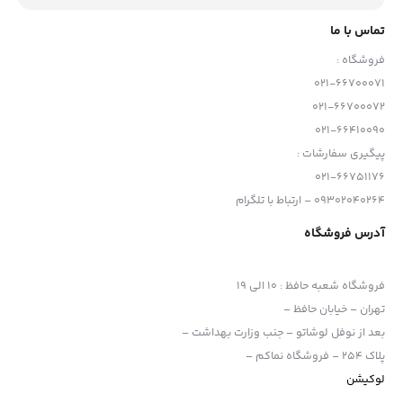
تماس با ما
فروشگاه :
021-66700071
ویژگی :
021-66700072
مناسب گوشی آیفون 15 پرو مکس
021-66410090
پیگیری سفارشات :
نصب راحت گوشی تنها با یک دکمه
021-66751176
ده پایه رزوه 1/4-20 اینچ و دو پایه کفش سرد
09302040264 – ارتباط با تلگرام
دارای صفحه پشتی 67 میلی متری M-Mount
آدرس فروشگاه
معرفی
فروشگاه شعبه حافظ
:
10 الی 19
تهران – خیابان حافظ –
اکثر افرادی که در حوزه بلاگری و فعالیت‌های تولیدمحتوایی کار می‌کنند،
بعد از نوفل لوشاتو – جنب وزارت بهداشت –
همیشه دغدغه نور،صدا،لرزش تصویر و… را دارند.
پلاک 254 – فروشگاه نماکم –
آنها مجبورند برای تهیه
نور
،
میکروفون
،
لرزشگیر
و… وقت و هزینه زیادی
لوکیشن
را صرف کنند.