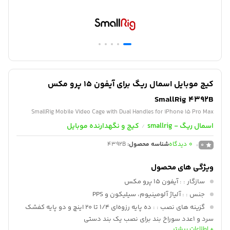
کیج موبایل اسمال ریگ برای آیفون 15 پرو مکس
SmallRig 4392B
SmallRig Mobile Video Cage with Dual Handles for iPhone 15 Pro Max
اسمال ریگ - smallrig
کیج و نگهدارنده موبایل
/
0
دیدگاه
شناسه محصول:
4392B
0
ویژگی های محصول
سازگار :
: آیفون 15 پرو مکس
جنس :
: آلیاژ آلومینیوم، سیلیکون و PPS
گزینه های نصب :
: ده پایه رزوه‌ای 1/4 تا 20 اینچ و دو پایه کفشک
سرد و 1عدد سوراخ بند برای نصب یک بند دستی
+ اطلاعات بیشتر