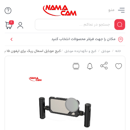
منو
0
مکان را جهت فیلتر محصولات انتخاب کنید
/
/
/
کیج موبایل اسمال ریگ برای آیفون 15 پرو مکس SmallRig 4392B
خانه
موبایل
کیج و نگهدارنده موبایل