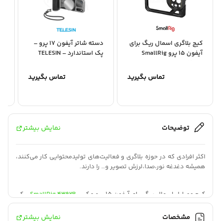
کیج بلاگری اسمال ریگ برای
دسته شاتر آیفون 17 پرو –
آیفون 15 پرو SmallRig
پک استاندارد – TELESIN
al
ge
Master Grip...
4396B
تماس بگیرید
تماس بگیرید
توضیحات
نمایش بیشتر
اکثر افرادی که در حوزه بلاگری و فعالیت‌های تولیدمحتوایی کار می‌کنند،
همیشه دغدغه نور،صدا،لرزش تصویر و… را دارند.
کیج موبایل اسمال ریگ برای آیفون 15 پرو مکس
SmallRig 4392B
،یک
محصول کاربردی برای افراد فعال در حوزه بلاگری است.
مشخصات
نمایش بیشتر