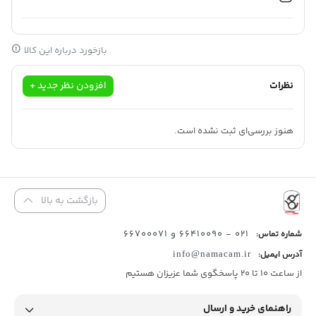
برای کسانی است که قصد دارند با
گوشی آیفون 15 پرو مکس
خود به
صورتِ حرفه‌ای فیلمبرداری کنند.
بازخورد درباره این کالا
نظرات
افزودن نظر جدید +
هنوز بررسی‌ای ثبت نشده است.
بازگشت به بالا
021 - 66410090 و 66700071
شماره تماس:
آدرس ایمیل:
info@namacam.ir
از ساعت 10 تا 20 پاسخگوی شما عزیزان هستیم
راهنمای خرید و ارسال