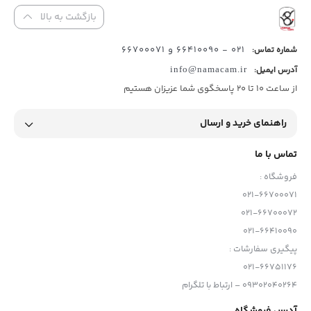
بازگشت به بالا
021 - 66410090 و 66700071
شماره تماس:
آدرس ایمیل:
info@namacam.ir
از ساعت 10 تا 20 پاسخگوی شما عزیزان هستیم
راهنمای خرید و ارسال
تماس با ما
فروشگاه :
021-66700071
021-66700072
021-66410090
پیگیری سفارشات :
021-66751176
09302040264 – ارتباط با تلگرام