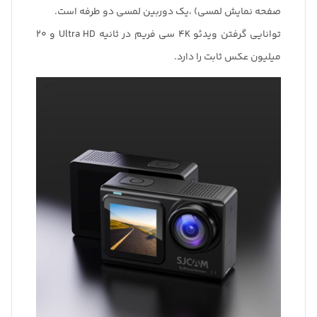
صفحه نمایش لمسی) ،یک دوربین لمسی دو طرفه است.
توانایی گرفتن ویدئو 4K سی فریم در ثانیه Ultra HD و 20
میلیون عکس ثابت را دارد.