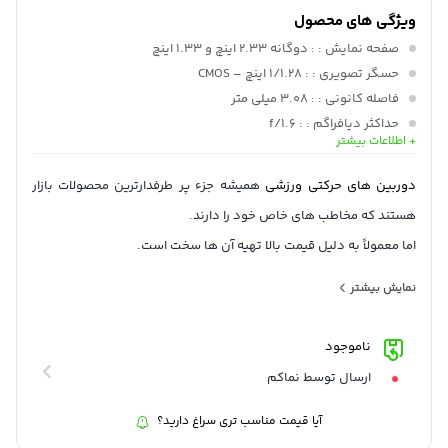
ویژگی های محصول
صفحه نمایش :
: دوگانه 2.33 اینچ و 1.33 اینچ
حسگر تصویری :
: 1/1.28 اینچ – CMOS
فاصله کانونی :
: 3.08 میلی متر
حداکثر دیافراگم :
: f/1.6
+ اطلاعات بیشتر
زاویه دید :
: ۱۷۰ردجه
ضدآب :
: تا عمق ۵ متر بدون کیس ؛ همراه با کیس تا عمق ۳۰متر
دوربین های حرکتی ورزشی
همیشه جزء پر طرفدارترین محصولات بازار
باتری :
: 1۲00 میلی آمپر ساعت
هستند که مخاطب های خاص خود را دارند.
مدت زمان شارژ :
: ۲ ساعت
اما معمولاً به دلیل قیمت بالا تهیه آن ها سخت است.
شرکت
SJCAM
با ارائه دوربین‌های اکشن با کیفیت بالا و با قیمت مناسب
نمایش بیشتر
در سطح بازار، توانسته جایگاهی در این سطح برای خود ایجاد کند.
دوربین
SJCAM SJ8
نسل جدیدی از دوربین‌های ورزشی است.
ناموجود
ارسال توسط نماکم
آیا قیمت مناسب تری سراغ دارید؟