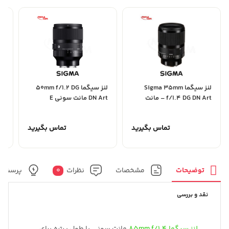
لنز سیگما Sigma 35mm
لنز سیگما 50mm f/1.2 DG
f/1.4 DG DN Art – مانت
DN Art مانت سونی E
.4
سونی E
تماس بگیرید
تماس بگیرید
توضیحات
مشخصات
نظرات
0
پرسش و
نقد و بررسی