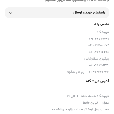
از ساعت 10 تا 20 پاسخگوی شما عزیزان هستیم
راهنمای خرید و ارسال
تماس با ما
فروشگاه :
021-66700071
021-66700072
021-66410090
پیگیری سفارشات :
021-66751176
09302040264 – ارتباط با تلگرام
آدرس فروشگاه
فروشگاه شعبه حافظ
:
10 الی 19
تهران – خیابان حافظ –
بعد از نوفل لوشاتو – جنب وزارت بهداشت –