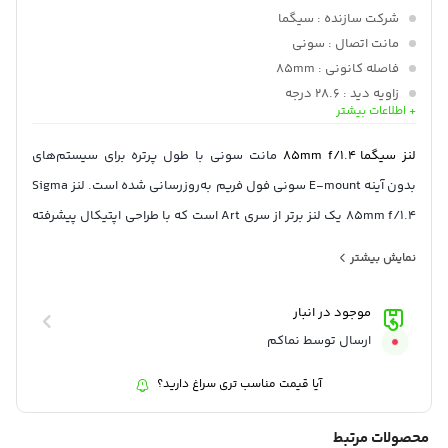
شرکت سازنده
: سیگما
مانت اتصال
: سونی
فاصله کانونی
: 85mm
زاویه دید
: 28.6 درجه
+ اطلاعات بیشتر
دیافراگم
: 11 تیغه ی گرد
لنز سیگما
85mm f/1.4
مانت سونی با طول پرتره برای سیستم‌های
بدون آینه E-mount سونی فول فریم به‌روزرسانی شده است. لنز Sigma
85mm f/1.4 یک لنز برتر از سری Art است که با طراحی اپتیکال پیشرفته
و به‌روز، نمایه شیک و طراحی روشن ساحته شده است.
نمایش بیشتر
طرح اپتیکال مجموعه ای از عناصر پراکندگی کم و غیرکروی را در خود جای
داده است و طراحی قطر بزرگ آن به درجه قابل توجهی از وضوح و با
موجود در انبار
امواج و انحراف به خوبی کنترل شده است.
ارسال توسط نماکم
همچنین، یک پوشش چندلایه بسیار با کیفیت تصویر را با کاهش شعله
آیا قیمت مناسب تری سراغ دارید؟
ور شدن لنز و شبح برای بهبود کنتراست و ماندگاری رنگ در شرایط نوری،
بهبود می بخشد.
محصولات مرتبط