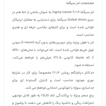
مشخصات لنز سیگما
لنز سیگما Sigma 85mm f/1.4 به عنوان بخشی از خط هنر در
سری Global Vision سیگما، برای دستیابی به عملکرد اپتیکال
طراحی شده است و برای کارهای عکاسی حرفه ای
و هنری
مناسب است.
لنز با طول پرتره برای دوربین‌های بدون آینه E-mount سونی
فول فریم طراحی شده است، اما می‌تواند با مدل‌های APS-
C که فاصله کانونی 127.5 میلی‌متر را فراهم می‌کند،
استفاده شود.
حداکثر دیافراگم روشن f/1.4 مخصوصاً برای کار در شرایط
نوری موجود مناسب است و کنترل گسترده ای برای
جداسازی سوژه با فوکوس انتخابی فراهم می کند.
پنج عنصر ویژه با پراکندگی کم (SLD) به طور قابل توجهی
انحرافات رنگی و حاشیه رنگ را کاهش می دهند تا وضوح و