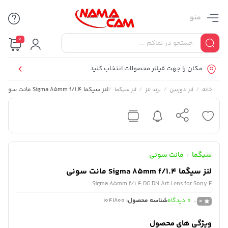
منو
0
مکان را جهت فیلتر محصولات انتخاب کنید
/
/
/
/
لنز سیگما Sigma 85mm f/1.4 مانت سونی
خانه
لنز دوربین
برند لنز
لنز سیگما
سیگما
مانت سونی
/
لنز سیگما Sigma 85mm f/1.4 مانت سونی
Sigma 85mm f/1.4 DG DN Art Lens for Sony E
0
دیدگاه
شناسه محصول:
1041800
0
ویژگی های محصول