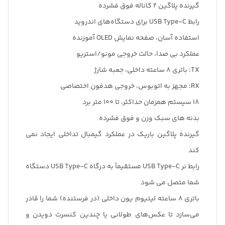
گیرنده پلاگین 2 کاناله فوق فشرده
رابط USB Type-C برای دستگاه‌های اندروید
استفاده آسان، صفحه نمایش OLED آموزنده
عملکرد بی صدا، حالت خروجی مونو/استریو
TX: باتری 8 ساعته داخلی، جعبه شارژ
RX: مجهز به اتوبوس، خروجی هدفون اختصاصی
18 سیستم همزمان حداکثر، تا 100 متر برد
بدنه های سبک وزن و فوق فشرده
گیرنده پلاگین باریک در عملکرد گیمبال تداخلی ایجاد نمی
کند
رابط نر USB Type-C مستقیماً به درگاه USB Type-C دستگاه
شما متصل می شود
باتری 8 ساعته لیتیوم یون داخلی (در فرستنده) شما را قادر
می‌سازد تا عکس‌های طولانی یا چندین کنسرت دویدن و