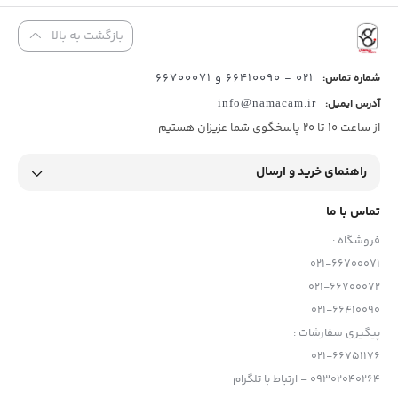
بازگشت به بالا
021 - 66410090 و 66700071
شماره تماس:
آدرس ایمیل:
info@namacam.ir
از ساعت 10 تا 20 پاسخگوی شما عزیزان هستیم
راهنمای خرید و ارسال
تماس با ما
فروشگاه :
021-66700071
021-66700072
021-66410090
پیگیری سفارشات :
021-66751176
09302040264 – ارتباط با تلگرام