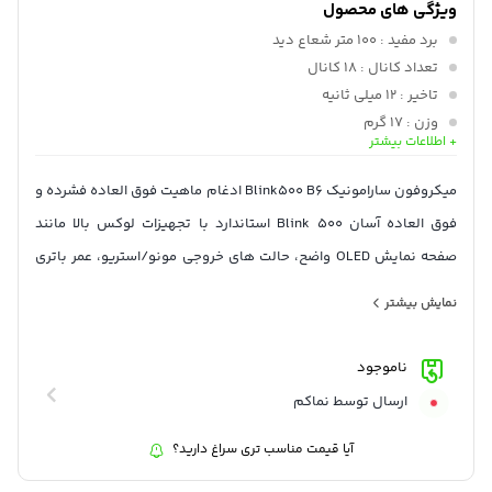
ویژگی های محصول
برد مفید
: 100 متر شعاع دید
تعداد کانال
: 18 کانال
تاخیر
: 12 میلی ثانیه
وزن
: 17 گرم
+ اطلاعات بیشتر
دمای قابل استفاده
: 0 تا 50°C
اتصال
: 1 x USB Type-C (Audio, Bus Power)
میکروفون سارامونیک Blink500 B6 ادغام ماهیت فوق العاده فشرده و
زمان تکمیل شارژ
: 3 ساعت
فوق العاده آسان Blink 500 استاندارد با تجهیزات لوکس بالا مانند
بازدهی باتری
: 8 ساعت
صفحه نمایش OLED واضح، حالت های خروجی مونو/استریو، عمر باتری
60 درصدی بیشتر، و دوبرابر برد بیشتر. Saramonic Blink 500 Pro
نمایش بیشتر
سیستم میکروفون بی‌سیم سری B6 به تولیدکنندگان محتوا،
فیلم‌برداران و روزنامه‌نگاران ، راه حلی حرفه‌ای و فراگیر برای ضبط دو
ناموجود
سوژه در تلفن هوشمند/تبلت Android، iPad Pro، iPad Air یا رایانه
ارسال توسط نماکم
می‌دهد. مجهز به پورت USB Type-C.
آیا قیمت مناسب تری سراغ دارید؟