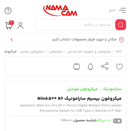
منو
0
مکان را جهت فیلتر محصولات انتخاب کنید
/
/
/
/
میکروفون بیسیم
خانه
میکروفون و تجهیزات صدابرداری
میکروفون
میکروفون موبایل
سارامونیک
میکروفون موبایل
/
میکروفون بیسیم سارامونیک Blink500 B6
Saramonic Blink 500 Pro B6 2-Person Digital Wireless Omni Lavalier
Microphone System for USB Type-C Devices (2.4 GHz)
0
دیدگاه
شناسه محصول:
1119000
0