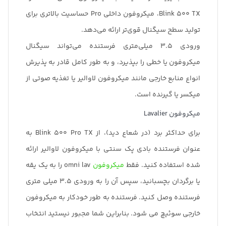
Blink 500 TX، میکروفون داخلی Pro حساسیت بالاتری برای
تولید سطح سیگنال قوی‌تر ارائه می‌دهد.
ورودی 3.5 میلی‌متری فرستنده می‌تواند سیگنال
میکروفون یا خطی را بپذیرد، و به طور کامل قادر به پذیرش
انواع منابع خارجی مانند میکروفون لاوالیر یا تغذیه صوتی از
میکسر یا گیرنده است.
میکروفون Lavalier
برای حداکثر برد (در شعاع دید)، از Blink 500 Pro TX به
عنوان فرستنده بادی پک سنتی با میکروفون لاوالیر ارائه
شده استفاده کنید. فقط
میکروفون
omni lav را به یک یقه
یا برگردان بچسبانید، سپس آن را به ورودی 3.5 میلی متری
فرستنده وصل کنید. فرستنده به طور خودکار به میکروفون
خارجی سوئیچ می شود. بنابراین شما مجبور نیستید انتخاب