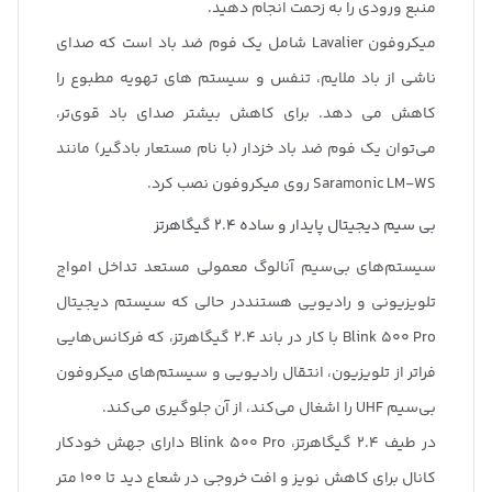
منبع ورودی را به زحمت انجام دهید.
میکروفون Lavalier شامل یک فوم ضد باد است که صدای
ناشی از باد ملایم، تنفس و سیستم های تهویه مطبوع را
کاهش می دهد. برای کاهش بیشتر صدای باد قوی‌تر،
می‌توان یک فوم ضد باد خزدار (با نام مستعار بادگیر) مانند
Saramonic LM-WS روی میکروفون نصب کرد.
بی سیم دیجیتال پایدار و ساده 2.4 گیگاهرتز
سیستم‌های بی‌سیم آنالوگ معمولی مستعد تداخل امواج
تلویزیونی و رادیویی هستنددر حالی که سیستم دیجیتال
Blink 500 Pro با کار در باند 2.4 گیگاهرتز، که فرکانس‌هایی
فراتر از تلویزیون، انتقال رادیویی و سیستم‌های میکروفون
بی‌سیم UHF را اشغال می‌کند، از آن جلوگیری می‌کند.
در طیف 2.4 گیگاهرتز، Blink 500 Pro دارای جهش خودکار
کانال برای کاهش نویز و افت خروجی در شعاع دید تا 100 متر