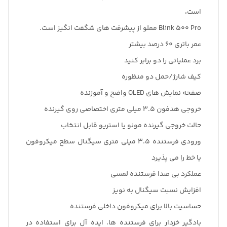
است،
Blink 500 Pro مملو از پیشرفت های شگفت انگیز است.
عمر باتری 60 درصد بیشتر
برد عملیاتی را دو برابر کنید
کیف شارژ/حمل دو منظوره
صفحه نمایش های OLED واضح و آموزنده
خروجی هدفون 3.5 میلی متری اختصاصی روی گیرنده
حالت خروجی گیرنده مونو یا استریو قابل انتخاب
ورودی فرستنده 3.5 میلی متری سیگنال سطح میکروفون
یا خط را می پذیرد
عملکرد بی صدا فرستنده لمسی
افزایش نسبت سیگنال به نویز
حساسیت بالا برای میکروفون داخلی فرستنده
بادگیر خزدار برای فرستنده ها، ایده آل برای استفاده در