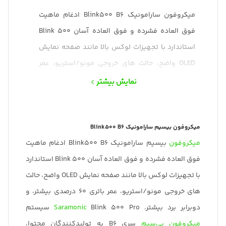
میکروفون سارامونیک Blink500 B6 ادغام ماهیت
فوق العاده فشرده و فوق العاده آسان Blink 500
استاندارد با تجهیزات لوکس بالا مانند صفحه نمایش
OLED واضح، حالت های خروجی مونو/استریو، عمر
باتری 60 درصدی بیشتر، و دوبرابر برد بیشتر.
نمایش بیشتر
Saramonic Blink 500 Pro سیستم میکروفون
بی‌سیم سری B6 به تولیدکنندگان محتوا، فیلم‌برداران
میکروفون بیسیم سارامونیک Blink500 B6
و روزنامه‌نگاران ، راه حلی حرفه‌ای و فراگیر برای ضبط
میکروفون
بیسیم سارامونیک Blink500 B6 ادغام ماهیت
دو سوژه در تلفن هوشمند/تبلت Android، iPad Pro،
فوق العاده فشرده و فوق العاده آسان Blink 500 استاندارد
iPad Air یا رایانه می‌دهد. مجهز به پورت USB Type-C.
با تجهیزات لوکس بالا مانند صفحه نمایش OLED واضح، حالت
های خروجی مونو/استریو، عمر باتری 60 درصدی بیشتر، و
دوبرابر برد بیشتر.
Blink 500 Pro سیستم
Saramonic
میکروفون بی‌سیم
سری B6 به تولیدکنندگان محتوا،