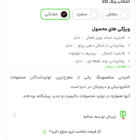
انتخاب رنگ کالا
بنفش
سفید
مشکی
ویژگی های محصول
قابلیت حذف نویز فعال :
: دارد
پشتیبانی از شکل دهی پرتو :
: دارد
قابلیت اتصال :
: بیسیم با بلوتوث
پشتیبانی چند نقطه ای :
: دارد
+ اطلاعات بیشتر
ظرفیت (mAh) :
: 61 میلی آمپر ساعت
زمان پخش :
: 5 ساعت (BT+ANC)و8 ساعت (BT)و4 ساعت (گفتگو)
کمپانی
سامسونگ
یکی از مطرح‌ترین تولیدکندگان محصولات
زمان شارژ کیس :
: 20 ساعت (BT+ANC)و 30 ساعت (BT)و15 ساعت
الکترونیکی و دیجیتال در دنیا است.
(گفتگو)
آنها همواره در تولید محصولات باکیفیت و جدید پیشگام بوده‌اند.
ظرفیت :
: 500 میلی آمپر ساعت
ارسال توسط نماکم
آیا قیمت مناسب تری سراغ دارید؟