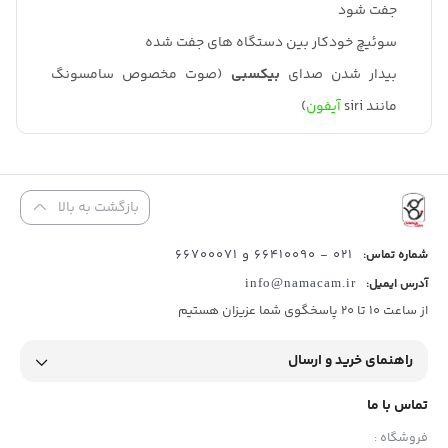
جفت شود
سوئیچ خودکار بین دستگاه های جفت شده
بیدار شدن صدای
بیکسبی
(صوت مخصوص سامسونگ
مانند siri
آیفون
)
بازگشت به بالا
021 - 66410090 و 66700071
شماره تماس:
آدرس ایمیل:
info@namacam.ir
از ساعت 10 تا 20 پاسخگوی شما عزیزان هستیم
راهنمای خرید و ارسال
تماس با ما
فروشگاه :