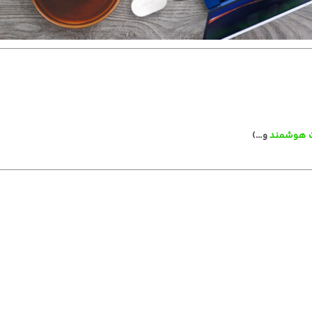
 هوشمند
و…)