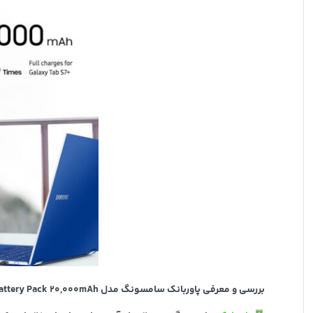
بررسی و معرفی پاوربانک سامسونگ مدل Samsung 25W Battery Pack 20,000mAh