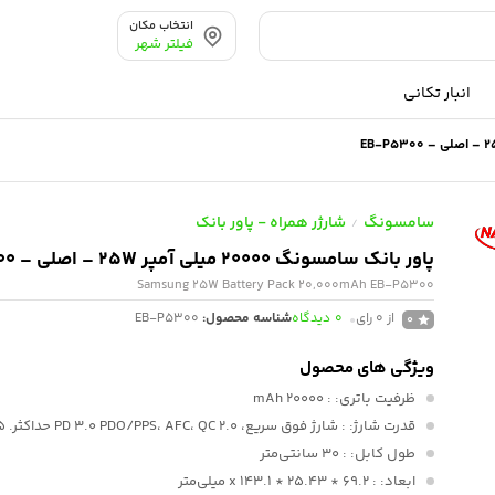
انتخاب مکان
فیلتر شهر
انبار تکانی
سامسونگ
شارژر همراه - پاور بانک
/
پاور بانک سامسونگ 20000 میلی آمپر 25W – اصلی – EB-P5300
Samsung 25W Battery Pack 20,000mAh EB-P5300
از 0 رای
0
دیدگاه
شناسه محصول:
EB-P5300
0
ویژگی های محصول
ظرفیت باتری:
: 20000 mAh
قدرت شارژ:
: شارژ فوق سریع، PD 3.0 PDO/PPS، AFC، QC 2.0 حداکثر. 25 وات
طول کابل:
: 30 سانتی‌متر
ابعاد:
: 69.2 * x 143.1 * 25.43 میلی‌متر