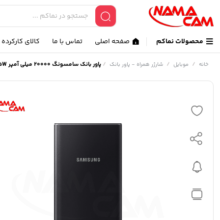
محصولات نماکم
صفحه اصلی
تماس با ما
کالای کارکرده
/
/
/
پاور بانک سامسونگ 20000 میلی آمپر 25W – اصلی – EB-P5300
خانه
موبایل
شارژر همراه - پاور بانک