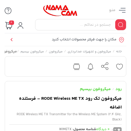
منو
0
مکان را جهت فیلتر محصولات انتخاب کنید
/
/
/
/
میکروفون تک رود  Wireless ME TX
خانه
میکروفون و تجهیزات صدابرداری
میکروفون
میکروفون بیسیم
رود
میکروفون بیسیم
/
میکروفون تک رود RODE Wireless ME TX – فرستنده
اضافه
RODE Wireless ME TX Transmitter for the Wireless ME System (2.4 GHz,
Black)
0
دیدگاه
شناسه محصول:
WIMETX
0