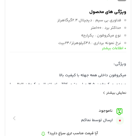
ویژگی های محصول
فناوری بی سیم
: دیجیتال 2.4گیگاهرتز
حداکثر برد
: 100متر
نوع میکروفون
: یکپارچه
نرخ نمونه برداری
: 48کیلوهرتز/24بیت
+ اطلاعات بیشتر
پاسخ فرکانس
: از 20هرتز تا 20کیلوهرتز
عمر باتری
: 7ساعت
ویژگی:
وزن
: 32گرم
میکروفون داخلی همه جهته با کیفیت بالا
ورودی میکروفون 3.5 میلی متری TRS برای اتصال میکروفن
لاوالیر
یا
نمایش بیشتر
VideoMic
دارای فناوری GainAssist هوشمند
ناموجود
دارای باتری لیتیوم یون قابل شارژ داخلی (تا 7 ساعت عمر باتری)
ارسال توسط نماکم
آیا قیمت مناسب تری سراغ دارید؟