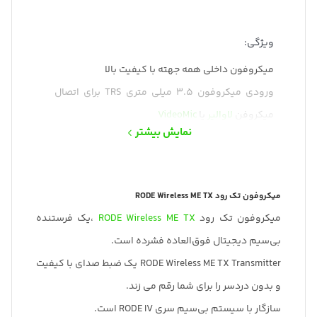
ویژگی:
میکروفون داخلی همه جهته با کیفیت بالا
ورودی میکروفون 3.5 میلی متری TRS برای اتصال
میکروفن
لاوالیر
یا
VideoMic
نمایش بیشتر
دارای فناوری GainAssist هوشمند
دارای باتری لیتیوم یون قابل شارژ داخلی (تا 7 ساعت
عمر باتری)
میکروفون تک رود RODE Wireless ME TX
میکروفون تک رود
RODE Wireless ME TX
،یک فرستنده
بی‌سیم دیجیتال فوق‌العاده فشرده است.
RODE Wireless ME TX Transmitter یک ضبط صدای با کیفیت
و بدون دردسر را برای شما رقم می زند.
سازگار با سیستم بی‌سیم سری RODE IV است.