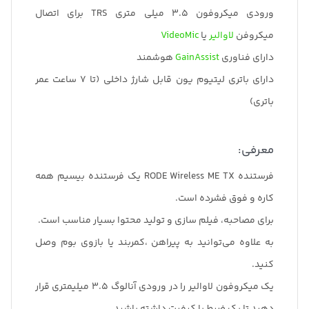
ورودی میکروفون 3.5 میلی متری TRS برای اتصال
میکروفن
لاوالیر
یا
VideoMic
دارای فناوری
GainAssist
هوشمند
دارای باتری لیتیوم یون قابل شارژ داخلی (تا 7 ساعت عمر
باتری)
معرفی:
فرستنده RODE Wireless ME TX یک فرستنده بیسیم همه
کاره و فوق فشرده است.
برای مصاحبه، فیلم سازی و تولید محتوا بسیار مناسب است.
به علاوه می‌توانید به پیراهن ،کمربند یا بازوی بوم وصل
کنید.
یک میکروفون لاوالیر را در ورودی آنالوگ 3.5 میلیمتری قرار