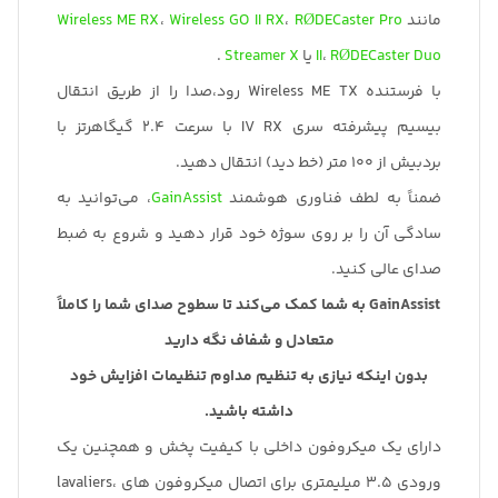
مانند
RØDECaster Pro
،
Wireless GO II RX
،
Wireless ME RX
RØDECaster Duo
،
II
یا
Streamer X
.
با فرستنده Wireless ME TX رود،صدا را از طریق انتقال
بیسیم پیشرفته سری IV RX با سرعت 2.4 گیگاهرتز با
بردبیش از 100 متر (خط دید) انتقال دهید.
ضمناً به لطف فناوری هوشمند
GainAssist
، می‌توانید به
سادگی آن را بر روی سوژه خود قرار دهید و شروع به ضبط
صدای عالی کنید.
GainAssist به شما کمک می‌کند تا سطوح صدای شما را کاملاً
متعادل و شفاف نگه دارید
بدون اینکه نیازی به تنظیم مداوم تنظیمات افزایش خود
داشته باشید.
دارای یک میکروفون داخلی با کیفیت پخش و همچنین یک
ورودی 3.5 میلیمتری برای اتصال میکروفون های lavaliers،