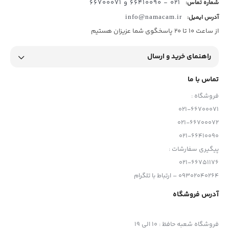
021 - 66410090 و 66700071
شماره تماس:
آدرس ایمیل:
info@namacam.ir
از ساعت 10 تا 20 پاسخگوی شما عزیزان هستیم
راهنمای خرید و ارسال
تماس با ما
فروشگاه :
021-66700071
021-66700072
021-66410090
پیگیری سفارشات :
021-66751176
09302040264 – ارتباط با تلگرام
آدرس فروشگاه
فروشگاه شعبه حافظ
:
10 الی 19