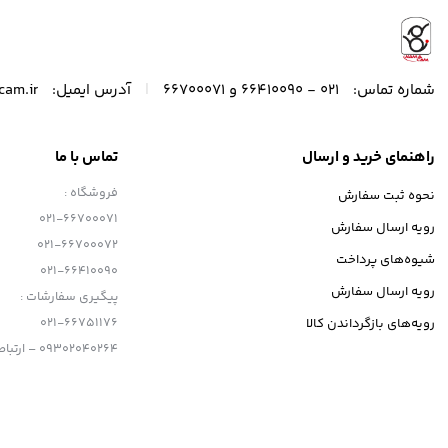
|
شماره تماس:
021 - 66410090 و 66700071
آدرس ایمیل:
cam.ir
راهنمای خرید و ارسال
تماس با ما
فروشگاه :
نحوه ثبت سفارش
021-66700071
رویه ارسال سفارش
021-66700072
شیوه‌های پرداخت
021-66410090
رویه ارسال سفارش
پیگیری سفارشات :
یک پایه کفشک سرد برای تثبیت نور ویدئویی فشرده یا میکروف
021-66751176
رویه‌های بازگرداندن کالا
چندین سوراخ پیچ 1/4 اینچی و 3/8 اینچی برای نصب لوازم جانبی عکاسی مانند دسته‌های بالایی، مانیتورها و غیره دارد.
09302040264 – ارتباط با تلگرام
سوراخ‌های پیچ 1/4 اینچی و 3/8 اینچی در پایین برای نصب به سه پایه و سایر تجهیزات وجود دارد.