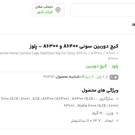
انتخاب مکان
فیلتر شهر
کیج دوربین سونی A6400 و A6300 – پلوز
ndle Metal Camera Cage Stabilizer Rig For Sony A6400 / A6300 / A6100 /
A6000
پلوز
کیج دوربین
/
از 0 رای
0
دیدگاه
شناسه محصول:
PU3121
0
ویژگی های محصول
سازگاری:
ha 6100 (ILCE-6100) , ILCE-A6400 (A6400) , A6300 (ILCE-
6300) , Alpha 6000 (ILCE-6000)
وزن:
: 21 گرم
ابعاد:
: 13.7 * 11 سانتیمتر