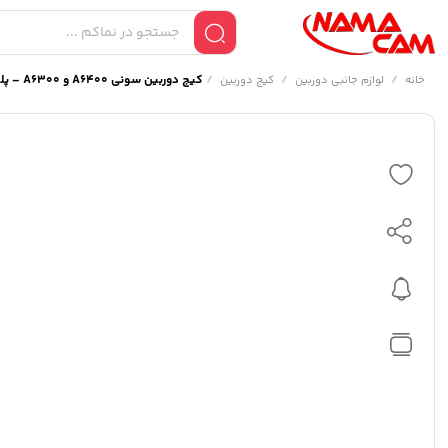
/
/
/
کیج دوربین سونی A6400 و A6300 – پلوز
خانه
لوازم جانبی دوربین
کیج دوربین