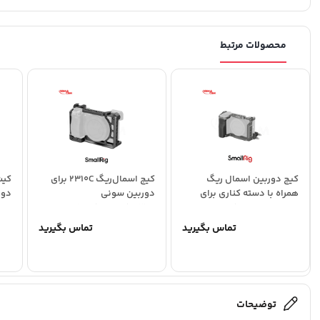
محصولات مرتبط
کیج دوربین اسمال ریگ
کیج اسمال‌ریگ 2310C برای
کیت
همراه با دسته کناری برای
دوربین سونی
دوربین‌ سونی ZV-E10...
a6500/a6400/a6300 –
–...
تماس بگیرید
تماس بگیرید
توضیحات