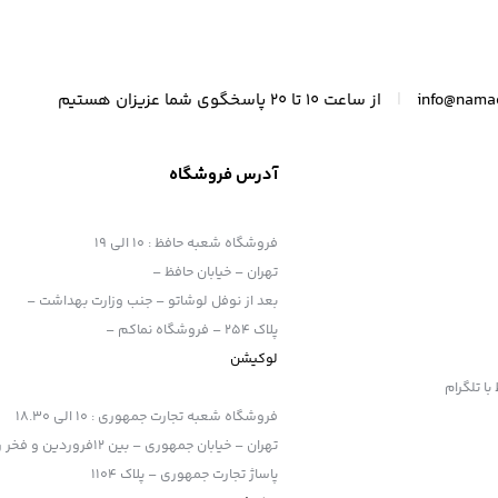
|
info@nama
از ساعت 10 تا 20 پاسخگوی شما عزیزان هستیم
آدرس فروشگاه
فروشگاه شعبه حافظ
:
10 الی 19
تهران – خیابان حافظ –
بعد از نوفل لوشاتو – جنب وزارت بهداشت –
پلاک 254 – فروشگاه نماکم –
ون در آن تعبیه شده است.
لوکیشن
فروشگاه شعبه تجارت جمهوری
:
10 الی 18.30
تهران – خیابان جمهوری – بین 12فروردین و فخر رازی
پاساژ تجارت جمهوری – پلاک 1104