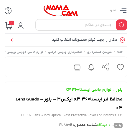
منو
0
مکان را جهت فیلتر محصولات انتخاب کنید
/
/
/
خانه
دوربین فیلمبرداری
فیلمبرداری ورزشی حرکتی
لوازم جانبی دوربین ورزشی حرکت
پلوز
لوازم جانبی اینستا360 X3
/
محافظ لنز اینستا360 X3 ایکس3 – پلوز – Lens Guads
X3
PULUZ Lens Guard Optical Glass Protective Cover For Insta360 X3
0
دیدگاه
شناسه محصول:
PU850B
0