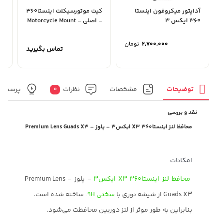
آداپتور میکروفون اینستا
کیت موتورسیکلت اینستا360
مو
۳۶۰ ایکس 3
– اصلی – Motorcycle Mount
اینست
Bundle
2,700,000
تومان
تماس بگیرید
توضیحات
مشخصات
نظرات
0
پرسش و
نقد و بررسی
محافظ لنز اینستا360 X3 ایکس3 – پلوز – Premium Lens Guads X3
امکانات
محافظ لنز اینستا360 X3 ایکس3
– پلوز – Premium Lens
Guads X3 از شیشه نوری با
سختی 9H
، ساخته شده است.
بنابراین به طور موثر از لنز دوربین محافظت می‌شود.