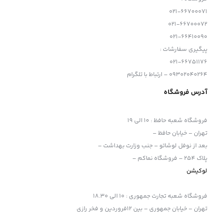
021-66700071
021-66700072
021-66410090
پیگیری سفارشات :
021-66751176
09302040264 – ارتباط با تلگرام
آدرس فروشگاه
فروشگاه شعبه حافظ
:
10 الی 19
تهران – خیابان حافظ –
بعد از نوفل لوشاتو – جنب وزارت بهداشت –
پلاک 254 – فروشگاه نماکم –
لوکیشن
فروشگاه شعبه تجارت جمهوری
:
10 الی 18.30
تهران – خیابان جمهوری – بین 12فروردین و فخر رازی