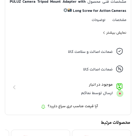
مشخصات فنی محصول
PULUZ Camera Tripod Mount Adapter with
Long Screw for Action Cameras
مشخصات
توضیحات
برند
PULUZ
نمایش بیشتر
مدل
Camera Tripod Mount Adapter
ضمانت اصالت و سلامت کالا
نوع
مبدل اتصال دوربین اکشن به سه‌پایه
محصول
ضمانت اصالت کالا
جنس
پلاستیک ABS با کیفیت بالا
موجود در انبار
بدنه
ارسال توسط نماکم
رنگ
مشکی
آیا قیمت مناسب تری سراغ دارید؟
ابعاد
تقریباً 3 × 2.5 × 2 سانتی‌متر
محصولات مرتبط
وزن
حدود 15 گرم