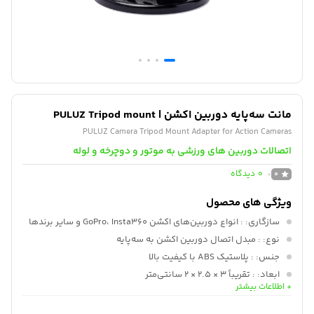
مانت سه‌پایه دوربین اکشن | PULUZ Tripod mount
PULUZ Camera Tripod Mount Adapter for Action Cameras
اتصالات دوربین های ورزشی به موتور و دوچرخه و لوله
0
دیدگاه
0
ویژگی های محصول
سازگاری:
: انواع دوربین‌های اکشن GoPro، Insta360 و سایر برندها
نوع:
: مبدل اتصال دوربین اکشن به سه‌پایه
جنس:
: پلاستیک ABS با کیفیت بالا
ابعاد:
: تقریباً 3 × 2.5 × 2 سانتی‌متر
+ اطلاعات بیشتر
وزن:
: حدود 15 گرم