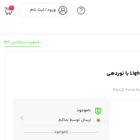
0
ورود/ثبت نام
بازخورد درباره این کالا
خیمه نور قابل حمل پلوز 30*30 سانتی متر – 3201 Light Box با نوردهی
PULUZ 30cm Foldi
ناموجود
ارسال توسط نماکم
ناموجود