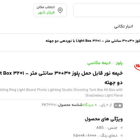
انتخاب مکان
فیلتر شهر
انبار تکانی
دهی دو جهته
پلوز
خیمه عکاسی
/
دو جهته
ng Ring Light Board Photo Lighting Studio Shooting Tent Box Kit Box with
Shadowless Light Panel
از 0 رای
0
دیدگاه
شناسه محصول:
PKT3201
0
ویژگی های محصول
جنس:
: ABS
دمای رنگ:
: 6000-6500K