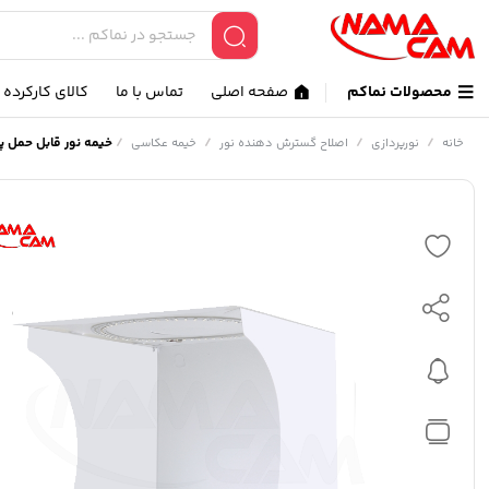
محصولات نماکم
صفحه اصلی
تماس با ما
کالای کارکرده
/
/
/
/
خیمه نور قابل حمل پلوز 30*30 سانتی متر – 3201 Light Box با نور
خانه
نورپردازی
اصلاح گسترش دهنده نور
خیمه عکاسی