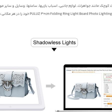
چک مانند جواهرات، لوازم جانبی، اسباب بازیها، ساعتها، وسایل و سایر موار
PULUZ 30cm Folding Ring Lig خود را در هر مکانی در عرض چند دقیقه جمع کنید.