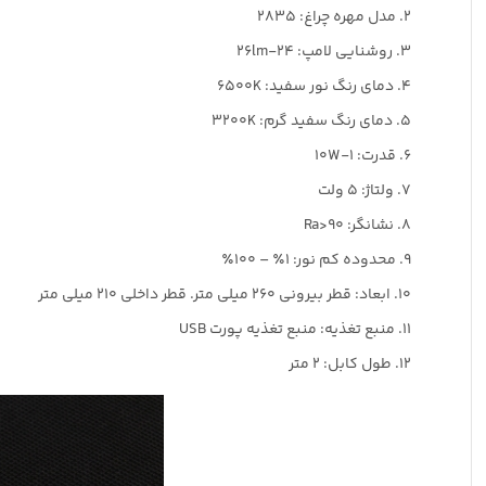
2. مدل مهره چراغ: 2835
3. روشنایی لامپ: 24-26lm
4. دمای رنگ نور سفید: 6500K
5. دمای رنگ سفید گرم: 3200K
6. قدرت: 1-10W
7. ولتاژ: 5 ولت
8. نشانگر: Ra>90
9. محدوده کم نور: 1٪ – 100٪
10. ابعاد: قطر بیرونی 260 میلی متر. قطر داخلی 210 میلی متر
11. منبع تغذیه: منبع تغذیه پورت USB
12. طول کابل: 2 متر