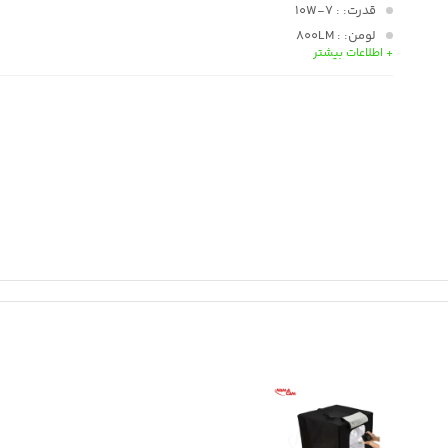
قدرت:
: 7-10W
لومن:
: 800LM
+ اطلاعات بیشتر
مدل مهره چراغ:
: 4014
تعداد مهره های چراغ:
: 33*2
ولتاژ منبع تغذیه:
: DC 5V
رابط منبع تغذیه:
: Type-C