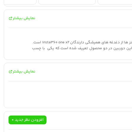
نمایش بیشتر
دوربین insta360 one x2 دارای دو لنز متصل به بدنه است که در صورت آسیب نمی توان لنز را تعویض نمود و عملاً دوربین از کار می افتد. بنابراین محافظت جدی از لنز ها از دغدغه های همیشگی دارندگان insta360 one x2 است.
ی های طولانی فکر خرید محافظ لنز insta360 one x2 را جدی می کند. محافظ لنز برای این دوربین در دو محصول تعریف شده است که یکی با چسب
نمایش بیشتر
افزودن نظر جدید +