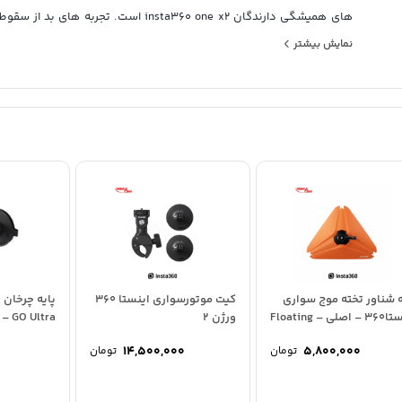
های همیشگی دارندگان insta360 one x2 است. تجربه های
موتور، 
نمایش بیشتر
را جدی می کند. محافظ لنز برای این دوربین در دو محصول تعریف شده 
کیفیت بالاتری را ارائه می‌دهد.
این محافظ مخصوص دوربین اینستا360 وان ایکس 
لنزها جلوگیری می‌نماید.
ه شناور تخته موج سواری
کیت موتورسواری اینستا 360
اینستا360 – اصلی – Floating
ورژن 2
GO Ultra – اصلی
Surfboard Mo
14,500,000
5,800,000
تومان
تومان