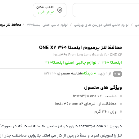
انتخاب مکان
فیلتر شهر
/
/
/
محافظ لنز پرمیوم ای
تی
لوازم جانبی اصلی دوربین های ورزشی
لوازم جانبی اصلی اینستا360
محافظ لنز پرمیوم اینستا 360 ONE X2
Insta360 Premium Lens Guards for ONE X2
اینستا 360
لوازم جانبی اصلی اینستا360
/
از 0 رای
0
دیدگاه
شناسه محصول:
1172200
0
ویژگی های محصول
مناسب
: insta360 one x2
محافظت از
: لنزهای insta360 one x2
وزن
: 36 گرم
دوربین insta360 one x2 دارای دو لنز متصل به بدنه است که در
لنز را تعویض نمود و عملاً دوربین از کار می افتد. بنابراین محافظت جدی از 