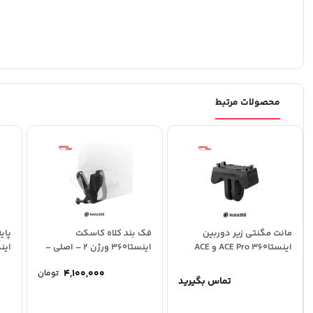
محصولات مرتبط
مانت مگنتی زیر دوربین
فک بند کلاه کاسکت
پای
اینستا360 ACE Pro و ACE
اینستا360 ورژن 2 – اصلی –
unt
Insta360 Helmet...
4,100,000
تومان
تماس بگیرید