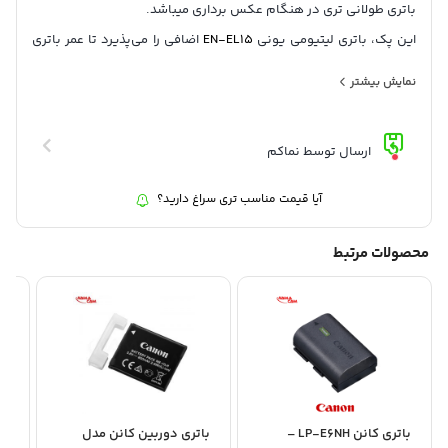
باتری طولانی تری در هنگام عکس برداری میباشد.
این پک، باتری لیتیومی یونی
EN-EL15
اضافی را می‌پذیرد تا عمر باتری
دوربین را افزایش دهد و یا در عوض میتوان از هشت باتری AA به همراه
نمایش بیشتر
نگهدارنده باتری MS-D12 AA استفاده کرد.
طراحی دستیگره عکاسی در جهت عمودی بسیار پیشرفته و راحت بوده و
ارسال توسط نماکم
همچنین ساختار ارگونومیک تری را برای دوربین فراهم می‌کند.
آیا قیمت مناسب تری سراغ دارید؟
محصولات مرتبط
باتری کانن LP-E6NH –
باتری دوربین کانن مدل
بات