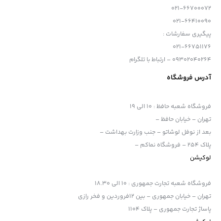
نگهدارنده باتری MS-D12 AA استفاده کرد.
021-66700072
طراحی دستیگره عکاسی در جهت عمودی بسیار پیشرفته و راحت بوده و
021-66410090
همچنین ساختار ارگونومیک تری را برای دوربین فراهم می‌کند.
پیگیری سفارشات :
021-66751176
در دستگیره این محصول یک دکمه اضافی شاتر، دکمه قفل AE/AF،
09302040264 – ارتباط با تلگرام
کلید های فرمان اصلی و فرعی گنجانده شده است. تا از هندلینگ طبیعی
آدرس فروشگاه
و بصری بهره‌مند شوید.
این باتری مولتی پاور MB-D12 به دوربین های زیر ا
ختصاص دارد:
فروشگاه شعبه حافظ
:
10 الی 19
DSLR Nikon D810
,
D810a
,
D800
,
D800E
تهران – خیابان حافظ –
بعد از نوفل لوشاتو – جنب وزارت بهداشت –
پلاک 254 – فروشگاه نماکم –
لوکیشن
فروشگاه شعبه تجارت جمهوری
:
10 الی 18.30
تهران – خیابان جمهوری – بین 12فروردین و فخر رازی
پاساژ تجارت جمهوری – پلاک 1104