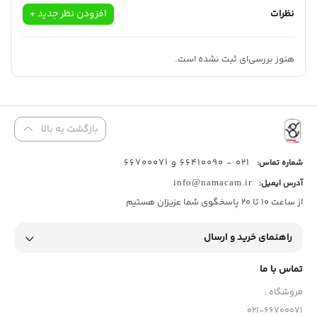
نظرات
افزودن نظر جدید +
هنوز بررسی‌ای ثبت نشده است.
بازگشت به بالا
021 - 66410090 و 66700071
شماره تماس:
آدرس ایمیل:
info@namacam.ir
از ساعت 10 تا 20 پاسخگوی شما عزیزان هستیم
باتری
گریپ نیکون مدل
MB-D12
دارای قابلیت هندلینگ پیشرفته و عمر
راهنمای خرید و ارسال
باتری طولانی تری در هنگام عکس برداری میباشد.
تماس با ما
این پک، باتری لیتیومی یونی
EN-EL15
اضافی را می‌پذیرد تا عمر باتری
فروشگاه :
دوربین را افزایش دهد و یا در عوض میتوان از هشت باتری AA به همراه
021-66700071