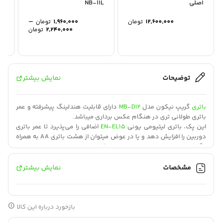
اصلی
NB-11L
–
12,600,000
تومان
1,960,000
تومان
محدوده
2,240,000
تومان
قیمت:
تا
2,240,000 توم
توضیحات
نمایش بیشتر
باتری
گریپ نیکون مدل
MB-D12
دارای قابلیت هندلینگ پیشرفته و عمر
باتری طولانی تری در هنگام عکس برداری میباشد.
این پک، باتری لیتیومی یونی
EN-EL15
اضافی را می‌پذیرد تا عمر باتری
دوربین را افزایش دهد و یا در عوض میتوان از هشت باتری AA به همراه
نگهدارنده باتری MS-D12 AA استفاده کرد.
طراحی دستیگره عکاسی در جهت عمودی بسیار پیشرفته و راحت بوده و
همچنین ساختار ارگونومیک تری را برای دوربین فراهم می‌کند.
مشخصات
نمایش بیشتر
بازخورد درباره این کالا