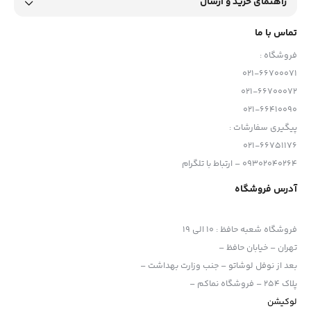
راهنمای خرید و ارسال
تماس با ما
فروشگاه :
021-66700071
021-66700072
021-66410090
پیگیری سفارشات :
021-66751176
09302040264 – ارتباط با تلگرام
آدرس فروشگاه
فروشگاه شعبه حافظ
:
10 الی 19
تهران – خیابان حافظ –
بعد از نوفل لوشاتو – جنب وزارت بهداشت –
پلاک 254 – فروشگاه نماکم –
لوکیشن