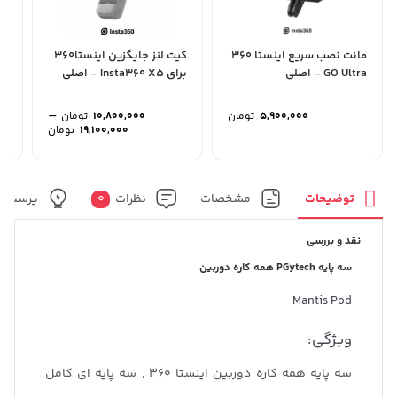
مانت نصب سریع اینستا 360
کیت لنز جایگزین اینستا360
GO Ultra – اصلی
برای Insta360 X5 – اصلی
برای E
–
5,900,000
تومان
10,800,000
تومان
محدوده
19,100,000
تومان
قیمت:
تا
19,100,000 تو
توضیحات
مشخصات
نظرات
0
پرسش و
نقد و بررسی
سه پایه PGytech همه کاره دوربین
Mantis Pod
ویژگی:
سه پایه همه کاره دوربین اینستا ۳۶۰ , سه پایه ای کامل