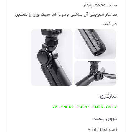
سبک ،محکم ،پایدار.
ساختار منیزیمی آن ساختی بادوام اما سبک وزن را تضمین
می کند.
سازگاری:
X3
،
ONE RS
،
ONE X2
،
ONE R
،
ONE X
درون جعبه:
۱ عدد Mantis Pod