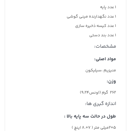
۱ عدد پایه
۱ عدد نگهدارنده مینی گوشی
۱ عدد کیسه ذخیره سازی
۱ عدد بند دستی
مشخصات:
مواد اصلی:
منیزیم ،سیلیکون
وزن:
262 گرم (اونس9.24)
اندازه گیری ها:
طول در حالت سه پایه بالا :
205میلی متر ( 8.07 اینچ )