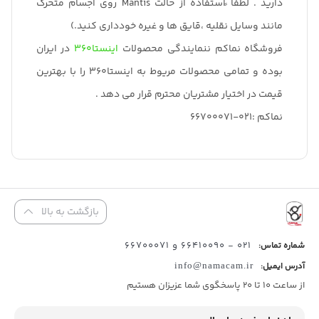
دارید . لطفا ًاستفاده از حالت Mantis روی اجسام متحرک
مانند وسایل نقلیه ،قایق ها و غیره خودداری کنید.)
فروشگاه نماکم ننمایندگی محصولات
اینستا360
در ایران
بوده و تمامی محصولات مریوط به اینستا360 را با بهترین
قیمت در اختیار مشتریان محترم قرار می دهد .
نماکم :021-66700071
بازگشت به بالا
021 - 66410090 و 66700071
شماره تماس:
آدرس ایمیل:
info@namacam.ir
از ساعت 10 تا 20 پاسخگوی شما عزیزان هستیم