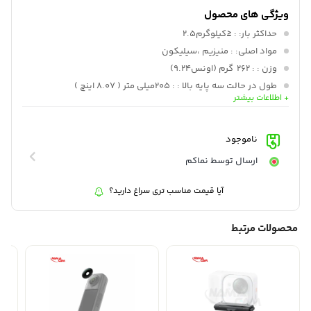
ویژگی های محصول
حداکثر بار:
: ≤کیلوگرم2.5
مواد اصلی:
: منیزیم ،سیلیکون
وزن :
: 262 گرم (اونس9.24)
طول در حالت سه پایه بالا :
: 205میلی متر ( 8.07 اینچ )
+ اطلاعات بیشتر
طول در حالت نمایش پایین :
: 115میلی متر ( 4.53 اینچ )
طول در حالت وسیع :
: 325میلی متر ( 12.08 اینچ )
ناموجود
ارسال توسط نماکم
آیا قیمت مناسب تری سراغ دارید؟
محصولات مرتبط