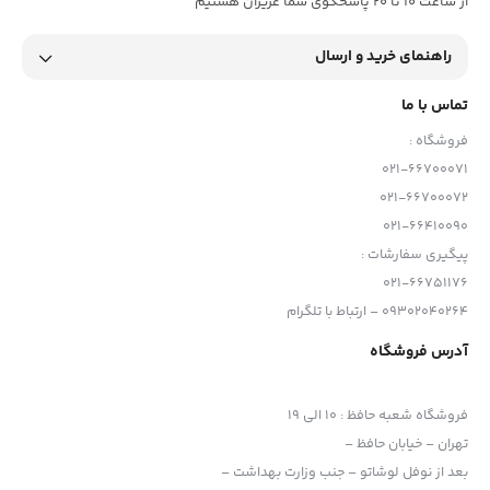
از ساعت 10 تا 20 پاسخگوی شما عزیزان هستیم
راهنمای خرید و ارسال
تماس با ما
فروشگاه :
021-66700071
021-66700072
021-66410090
پیگیری سفارشات :
021-66751176
09302040264 – ارتباط با تلگرام
آدرس فروشگاه
فروشگاه شعبه حافظ
:
10 الی 19
تهران – خیابان حافظ –
بعد از نوفل لوشاتو – جنب وزارت بهداشت –