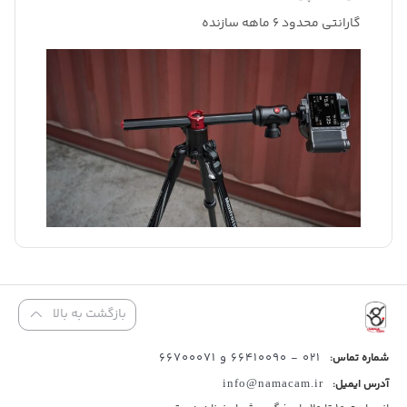
گارانتی محدود 6 ماهه سازنده
بازگشت به بالا
021 - 66410090 و 66700071
شماره تماس:
آدرس ایمیل:
info@namacam.ir