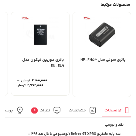
محصولات مرتبط
باتری سونی مدل NP-FH50
باتری دوربین نیکون مدل
بات
EN-EL9
–
2,100,000
تومان
محدوده
2,772,000
تومان
قیمت:
تا
2,772,000 تو
توضیحات
مشخصات
نظرات
0
پرسش و
نقد و بررسی
سه پایه مانفرتو Befree GT XPRO آلومنیومی با بال هد 496 –