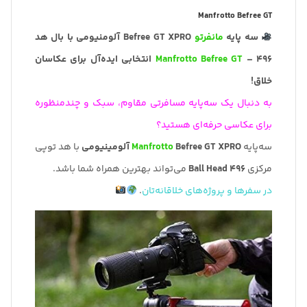
Manfrotto Befree GT
سه پایه
مانفرتو
Befree GT XPRO آلومنیومی با بال هد
496 –
Manfrotto Befree GT
انتخابی ایده‌آل برای عکاسان
خلاق!
به دنبال یک سه‌پایه مسافرتی مقاوم، سبک و چندمنظوره
برای عکاسی حرفه‌ای هستید؟
سه‌پایه
Befree GT XPRO آلومینیومی
Manfrotto
با هد توپی
مرکزی
496 Ball Head
می‌تواند بهترین همراه شما باشد.
در سفرها و پروژه‌های خلاقانه‌تان
.