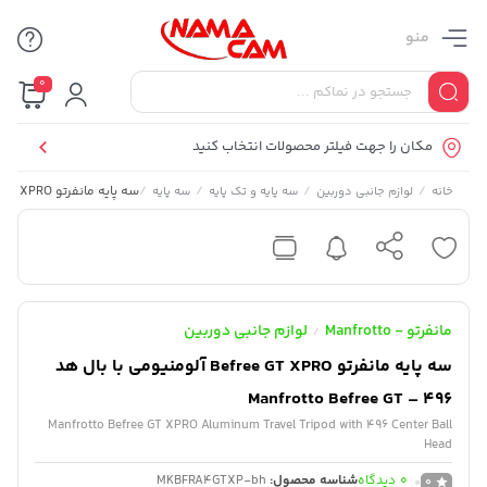
منو
0
مکان را جهت فیلتر محصولات انتخاب کنید
/
/
/
/
سه پایه مانفرتو Befree GT XPRO آلومنیومی با بال هد 496 – Manfrotto Befree GT
خانه
لوازم جانبی دوربین
سه پایه و تک پایه
سه پایه
مانفرتو - Manfrotto
لوازم جانبی دوربین
/
سه پایه مانفرتو Befree GT XPRO آلومنیومی با بال هد
496 – Manfrotto Befree GT
Manfrotto Befree GT XPRO Aluminum Travel Tripod with 496 Center Ball
Head
0
دیدگاه
شناسه محصول:
MKBFRA4GTXP-bh
0