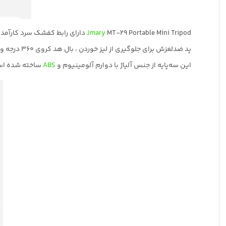
MT-29 Portable Mini Tripod دارای رابط کفشک سرد کارآمد برای اتصال به نورهای مصنوعی یا میکروفون و… است.
Jmary
پد ضدلغزش برای جلوگیری از لیز خوردن ، بال هد کروی 360 درجه و بدنه لوله ای شکل جمع شونده نیز دارد.
این سه‌پایه از جنس آلیاژ با دوارم آلومینیوم و
ABS
ساخته شده اس