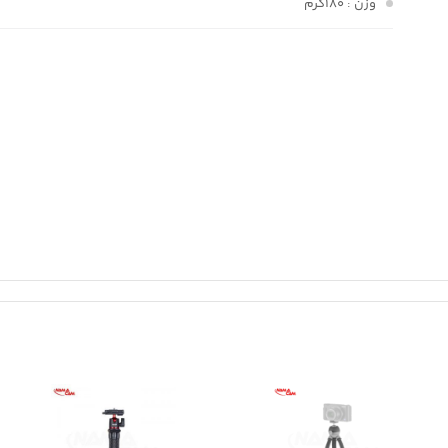
وزن
: 180گرم