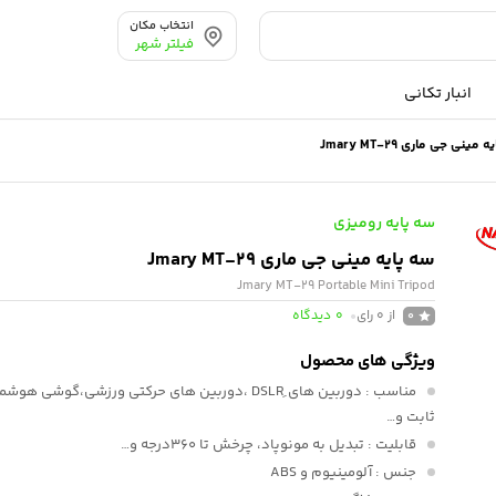
انتخاب مکان
فیلتر شهر
انبار تکانی
مینی جی ماری Jmary MT-29
سه پایه رومیزی
سه پایه مینی جی ماری Jmary MT-29
Jmary MT-29 Portable Mini Tripod
از 0 رای
0
دیدگاه
0
ویژگی های محصول
مناسب
ثابت و…
قابلیت
: تبدیل به مونوپاد، چرخش تا 360درجه و…
جنس
: آلومینیوم و ABS