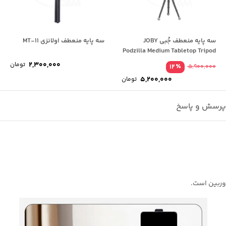
سه پایه منعطف جُبی JOBY
سه پایه منعطف اولانزی MT-11
Podzilla Medium Tabletop Tripod
Kit
2,300,000
تومان
٪
12
5,900,000
5,200,000
تومان
رسش و پاسخ