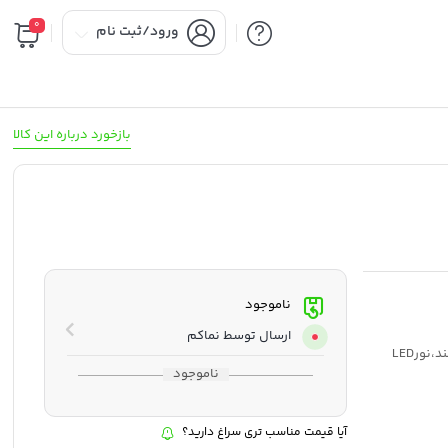
0
ورود/ثبت نام
بازخورد درباره این کالا
ناموجود
ارسال توسط نماکم
: دوربین های ِDSLR ،دوربین های حرکتی ورزشی،گوشی هوشمند،نورLED
ناموجود
آیا قیمت مناسب تری سراغ دارید؟