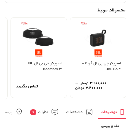
محصولات مرتبط
اسپیکر جی بی ال گو 4 –
اسپیکر جی بی ال JBL
 6
Boombox 3
JBL Go 4
–
3,200,000
تومان
تماس بگیرید
محدوده
3,400,000
تومان
قیمت:
3,200,000 تومان
تا
3,400,000 تومان
توضیحات
مشخصات
نظرات
0
پرسش و
نقد و بررسی