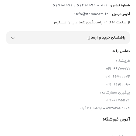
021 - 66410090 و 66700071
شماره تماس:
آدرس ایمیل:
info@namacam.ir
از ساعت 10 تا 20 پاسخگوی شما عزیزان هستیم
راهنمای خرید و ارسال
تماس با ما
فروشگاه :
021-66700071
021-66700072
021-66410090
پیگیری سفارشات :
021-66751176
09302040264 – ارتباط با تلگرام
آدرس فروشگاه