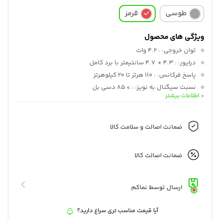
طوسی
قرمز
ویژگی های محصول
توان خروجی:
: 4.2 وات
درایور:
: 4.3 * 4.7 سانتیمتر با برد کامل
پاسخ فرکانس:
: 110 هرتز تا 20 کیلوهرتز
نسبت سیگنال به نویز:
: > 85 دسی بل
+ اطلاعات بیشتر
قابلیت اتصال بیسیم:
: بلوتوث 5.1
قدرت فرستنده:
: 8 dBm
باتری:
: پلیمر لیتیوم یون (LiPo)
ضمانت اصالت و سلامت کالا
عمر باتری تخمینی:
: 5 ساعت
ضمانت اصالت کالا
ارسال توسط نماکم
آیا قیمت مناسب تری سراغ دارید؟