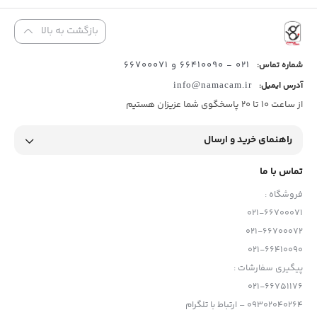
بازگشت به بالا
021 - 66410090 و 66700071
شماره تماس:
آدرس ایمیل:
info@namacam.ir
از ساعت 10 تا 20 پاسخگوی شما عزیزان هستیم
راهنمای خرید و ارسال
تماس با ما
فروشگاه :
021-66700071
021-66700072
021-66410090
پیگیری سفارشات :
021-66751176
09302040264 – ارتباط با تلگرام