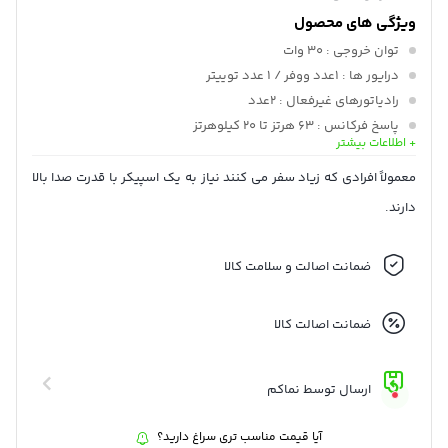
ویژگی های محصول
توان خروجی
: 30 وات
درایور ها
: 1عدد ووفر / 1 عدد توییتر
رادیاتورهای غیرفعال
: 2عدد
پاسخ فرکانس
: 63 هرتز تا 20 کیلوهرتز
+ اطلاعات بیشتر
اتصال
: بلوتوث 5.1
ویژگی
: مقاوم در برابر گرد و غبار/آب (IP67)
معمولاً افرادی که زیاد سفر می کنند نیاز به یک اسپیکر با قدرت صدا بالا
عمر باتری تخمینی
: 12 ساعت
دارند.
زمان شارژ باتری
: 2.5 ساعت
ضمانت اصالت و سلامت کالا
ضمانت اصالت کالا
ارسال توسط نماکم
آیا قیمت مناسب تری سراغ دارید؟