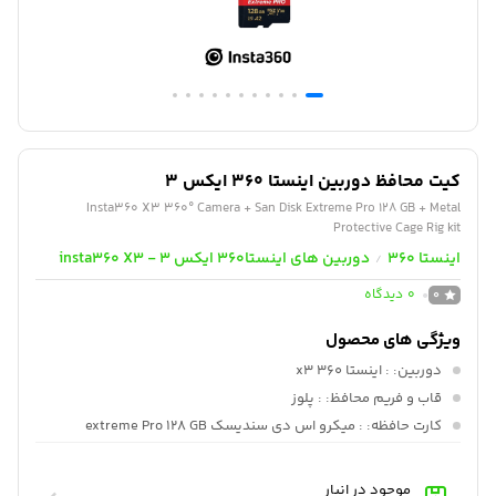
کیت محافظ دوربین اینستا 360 ایکس 3
Insta360 X3 360° Camera + San Disk Extreme Pro 128 GB + Metal
Protective Cage Rig kit
اینستا 360
دوربین های اینستا360 ایکس 3 - insta360 X3
/
0
دیدگاه
0
ویژگی های محصول
دوربین:
: اینستا 360 x3
قاب و فریم محافظ:
: پلوز
کارت حافظه:
: میکرو اس دی سندیسک extreme Pro 128 GB
موجود در انبار