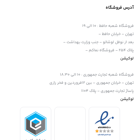
ویدیو
supported or source(s) not found
آدرس فروشگاه
دریافت پرونده: https://namacam.ir/wp-
content/uploads/2024/03/Buy-X3-
Waterproof-360-Action-Camera_11_2.mp4?
_=8
فروشگاه شعبه حافظ
:
10 الی 19
تهران – خیابان حافظ –
بعد از نوفل لوشاتو – جنب وزارت بهداشت –
پلاک 254 – فروشگاه نماکم –
360 درجه ACTIVE HDR
لوکیشن
به حالت HDR جدید ابتکاری برای ویدیوهای اکشن تثبیت شده مجهز
شده است.
فروشگاه شعبه تجارت جمهوری
:
10 الی 18.30
تهران – خیابان جمهوری – بین 12فروردین و فخر رازی
در شرایط نوری سخت، Active HDR جزئیاتی را در نقاط برجسته و
پاساژ تجارت جمهوری – پلاک 1104
سایه‌هایی که دیگر دوربین‌های اکشن از دست می‌دهند، آشکار می‌کند.
لوکیشن
HDR/نماکم
حالت تک لنز
نماهای اول شخص 4K.
درست مانند یک دوربین اکشن تک لنز یک لنز را برای فیلمبرداری با زاویه