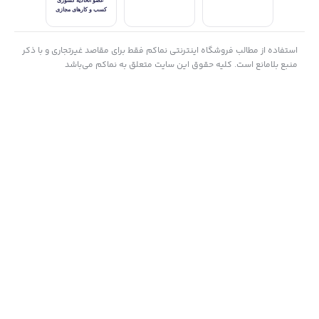
دید عریض انتخاب کنید.
حداکثر وضوح را با 4K30fps یا میدان دید بسیار گسترده 170 درجه با
استفاده از مطالب فروشگاه اینترنتی نماکم فقط برای مقاصد غیرتجاری و با ذکر
2.7K MaxView دریافت کنید.
منبع بلامانع است. کلیه حقوق این سایت متعلق به نماکم می‌باشد
فیلم دید اول شخص شما هرگز به این خوبی به نظر نمی‌رسید.
حالت من (می)
خود را با سرعت 60 فریم بر ثانیه ببینید.