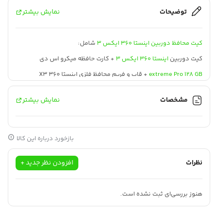
توضیحات
نمایش بیشتر
کیت محافظ دوربین اینستا 360 ایکس 3
شامل:
کیت دوربین
اینستا 360 ایکس 3
+ کارت حافظه میکرو اس دی
extreme Pro 128 GB
+ قاب و فریم محافظ فلزی اینستا 360 X3
مشخصات
نمایش بیشتر
بازخورد درباره این کالا
اینستا 360 X3
جادوی اکشن
نظرات
افزودن نظر جدید +
با این کیت و دوربین خلاقیت خود را آزادانه به کار ببرید.
هنوز بررسی‌ای ثبت نشده است.
X3 ویدیوهای زنده 5.7K 360 درجه ضبط می‌کند.
بنابراین هیچ حرکتی را در لحظه از دست نخواهید داد.