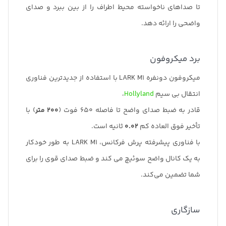
تا صداهای ناخواسته محیط اطراف را از بین ببرد و صدای
واضحی را ارائه دهد.
برد میکروفون
میکروفون دونفره LARK M1 با استفاده از جدیدترین فناوری
انتقال بی سیم
Hollyland
،
قادر به ضبط صدای واضح تا فاصله 650 فوت (
200 متر
) با
تأخیر فوق العاده کم
0.02
ثانیه است.
با فناوری پیشرفته پرش فرکانس، LARK M1 به طور خودکار
به یک کانال واضح سوئیچ می کند و ضبط صدای قوی را برای
شما تضمین می‌کند.
سازگاری