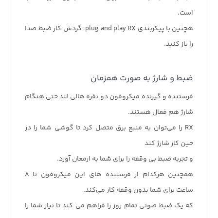
ابعاد
فرستنده
است.
0.8 × 1.9 × 0.4 اینچ / 21.5 × 48 × 10 میلی متر
نوع فرستنده
هچنین با پیکربندی plug and play RX، گردش کار ضبط صدا
وزن
کلیپ روشن با میکروفون
را باز کنید.
0.4 اونس / 11.8 گرم
توان خروجی RF
توسط سازنده مشخص نشده است
ضبط و شارژ به صورت همزمان
ورودی/خروجی صدا
فرستنده و گیرنده میکروفون دو نفره هالی لند حتی هنگام
خیر
شارژ هم فعال هستند.
نادیده گرفتن
RX را می‌توان به منبع برق متصل کرد تا گوشی شما را در
سوئیچ خاموش/روشن
حین کار شارژ کند
کنترل سطح خودکار
و تجربه ضبط بی وقفه را برای شما به ارمغان آورد.
خیر
همچنین هرکدام از فرستنده های این میکروفون تا 8
نرخ نمونه ضبط کننده
ساعت برای شما بدون وقفه کار می‌کند.
48 کیلوهرتز
که یک ضبط صوتی تمام روز را فراهم می کند تا نیاز شما را
عمق بیت ضبط کننده