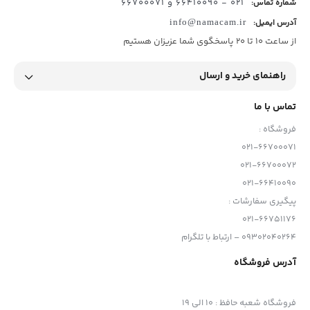
021 - 66410090 و 66700071
شماره تماس:
آدرس ایمیل:
info@namacam.ir
از ساعت 10 تا 20 پاسخگوی شما عزیزان هستیم
راهنمای خرید و ارسال
تماس با ما
فروشگاه :
021-66700071
021-66700072
021-66410090
پیگیری سفارشات :
021-66751176
09302040264 – ارتباط با تلگرام
آدرس فروشگاه
فروشگاه شعبه حافظ
:
10 الی 19