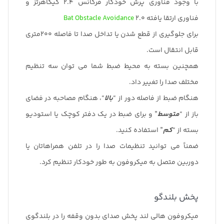
با وجود فناوری پرش خودکار فرکانس 2.4 گیگاهرتز و
8 ساعت
فناوری ارتقا یافته
2.0
Bat Obstacle Avoidance
USB/Lightning I/O
برای جلوگیری از قطع شدن یا تداخل صدا تا فاصله 200متری
1 x USB-C (شارژ)
قابل انتقال است.
نمایشگر و نشانگرها
همچنین بسته به محیط ضبط شما می توان سه تنظیم
1 x LED (قدرت)
مختلف صدا را تغییر داد.
ابعاد
هنگام ضبط از فاصله دور از “
بالا
“، هنگام مصاحبه در فضای
0.8 × 1.9 × 0.4 اینچ / 21.5 × 48 × 10 میلی متر
باز از “
متوسط
” و برای ضبط در یک دفتر کوچک یا استودیو
وزن
بسته از “
کم
” استفاده کنید.
0.4 اونس / 11.8 گرم
ضمناً می توانید تنظیمات صدا را در تلفن همراهاتان یا
دوربین متصل به میکروفون به طور خودکار تنظیم کرد.
پخش بلندگو
میکروفون هالی لند پخش صدای بدون وقفه را در بلندگوی