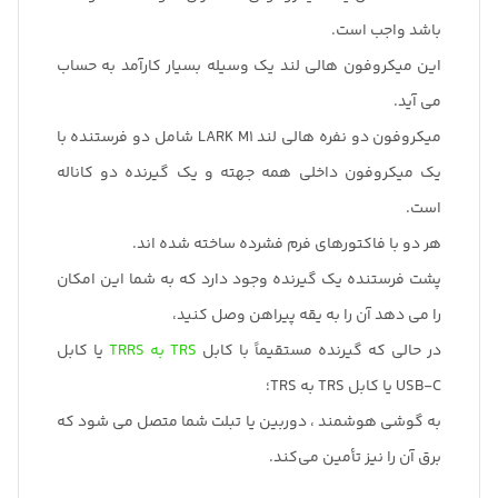
تعداد کانال های صوتی
باشد واجب است.
توسط سازنده مشخص نشده است
2
ورودی/خروجی صدا
این میکروفون هالی لند یک وسیله بسیار کارآمد به حساب
ورودی/خروجی صدا
خیر
می آید.
خروجی نامتعادل 1 x 1/8 اینچ / 3.5 میلی متر TRS زن
نادیده گرفتن
میکروفون دو نفره هالی لند LARK M1 شامل دو فرستنده با
حفاظت از قدرت فانتوم
سوئیچ خاموش/روشن
یک میکروفون داخلی همه جهته و یک گیرنده دو کاناله
خیر
کنترل سطح خودکار
است.
خیر
شبکه ورودی/خروجی
هر دو با فاکتورهای فرم فشرده ساخته شده اند.
نرخ نمونه ضبط کننده
خیر
پشت فرستنده یک گیرنده وجود دارد که به شما این امکان
48 کیلوهرتز
Word Clock I/O
را می دهد آن را به یقه پیراهن وصل کنید،
عمق بیت ضبط کننده
خیر
در حالی که گیرنده مستقیماً با کابل
TRS به TRRS
یا کابل
16 بیتی
اتصال USB/Lightning
USB-C یا کابل TRS به TRS؛
روش همگام سازی
1 عدد USB-C زن (در حال شارژ)
به گوشی هوشمند ، دوربین یا تبلت شما متصل می شود که
2.4 گیگاهرتز QPSK
نیازمندی های قدرت
برق آن را نیز تأمین می‌کند.
آنتن
باتری