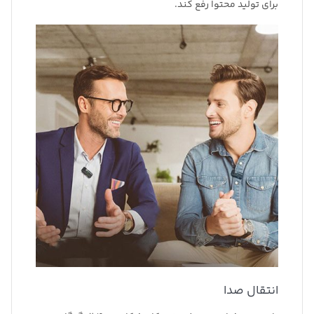
برای تولید محتوا رفع کند.
16 بیتی
روش همگام سازی
2.4 گیگاهرتز QPSK
آنتن
درونی؛ داخلی
نیازمندی های قدرت
باتری
نوع باتری
1 عدد داخلی قابل شارژ
ظرفیت باتری داخلی
140 میلی آمپر ساعت
زمان شارژ باتری
1.5 ساعت
انتقال صدا
تقریبا عمر باتری