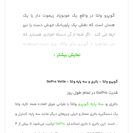
گوپرو ولتا در واقع یک مونوپاد ریموت دار یا یک
هندل است که نقش یک پاوربانک خوش دست را نیز
ایفا می کند . اگر شما از آن دسته افرادی هستید که
می خواهید از گوپرو برای ولاگ روی دست استفاده
کنید مطمئناً برای ضبط ویدئوهای خود باتری کم می
نمایش بیشتر
آورید . گوپرو با معرفی ولتا راه حلی برای این مشکل
ارائه داده است . کنترل دوربین و افزایش زمان
استفاده از باتری .
گوپرو ولتا – باتری و سه پایه ولتا – GoPro Volta
باتری اکسترنال
سه پایه گوپرو (ولتا)
با طراحی فوق
قدرت GoPro در تمام طول روز
العاده همه کاره، ولتا یک دستگیره باتری ممتاز و
باتری و
سه پایه گوپرو
ولتا
با طراحی فوق العاده همه کاره، ولتا
خیلی چیزهای دیگر مانند سه پایه، کنترل و … است.
یک دستگیره باتری ممتاز و خیلی چیزهای دیگر مانند سه پایه، کنترل و
این باتری با باتری استاندارد GoPro ترکیب می‌شود تا
… است. این باتری با باتری استاندارد
GoPro
ترکیب می‌شود تا بیش از 4
بیش از 4 ساعت ضبط 5.3K ارائه دهد – در مجموع 3