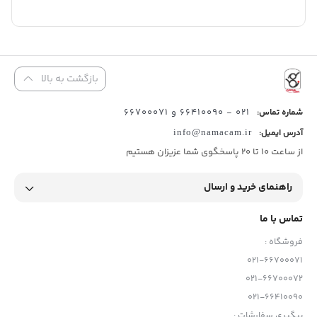
بازگشت به بالا
021 - 66410090 و 66700071
شماره تماس:
آدرس ایمیل:
info@namacam.ir
از ساعت 10 تا 20 پاسخگوی شما عزیزان هستیم
راهنمای خرید و ارسال
تماس با ما
فروشگاه :
021-66700071
021-66700072
021-66410090
پیگیری سفارشات :