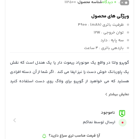
0
دیدگاه
شناسه محصول:
1112500
0
ویژگی های محصول
ظرفیت باتری (mAh)
: 4900
توان خروجی
: 12W
سه پایه
: دارد
بازدهی باتری
: 4 ساعت
گوپرو ولتا در واقع یک مونوپاد ریموت دار یا یک هندل است که نقش
یک پاوربانک خوش دست را نیز ایفا می کند . اگر شما از آن دسته افرادی
هستید که می خواهید از گوپرو برای ولاگ روی دست استفاده کنید
مطمئناً برای ضبط ویدئوهای خود باتری کم می آورید . گوپرو با معرفی
نمایش بیشتر
ولتا راه حلی برای این مشکل ارائه داده است . کنترل دوربین و افزایش
زمان استفاده از باتری .
ناموجود
باتری اکسترنال
سه پایه گوپرو (ولتا)
با طراحی فوق العاده همه کاره،
ارسال توسط نماکم
ولتا یک دستگیره باتری ممتاز و خیلی چیزهای دیگر مانند سه پایه،
آیا قیمت مناسب تری سراغ دارید؟
کنترل و … است. این باتری با باتری استاندارد GoPro ترکیب می‌شود تا