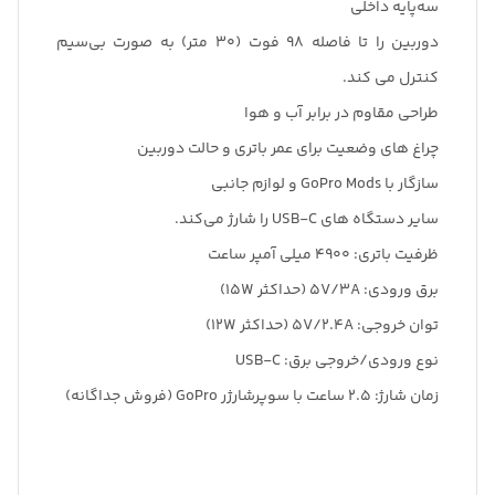
سه‌پایه داخلی
دوربین را تا فاصله 98 فوت (30 متر) به صورت بی‌سیم
کنترل می کند.
طراحی مقاوم در برابر آب و هوا
چراغ های وضعیت برای عمر باتری و حالت دوربین
سازگار با GoPro Mods و لوازم جانبی
سایر دستگاه های USB-C را شارژ می‌کند.
ظرفیت باتری: 4900 میلی آمپر ساعت
برق ورودی: 5V/3A (حداکثر 15W)
توان خروجی: 5V/2.4A (حداکثر 12W)
نوع ورودی/خروجی برق: USB-C
زمان شارژ: 2.5 ساعت با سوپرشارژر GoPro (فروش جداگانه)