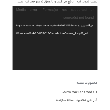
نصب شود، آب را دفع می‌کند و تا عمق 5 متر ضد آب است.
نمایشگر
Media error: Format(s) not supported or
ویدیو
source(s) not found
دریافت پرونده: https://namacam.ir/wp-content/uploads/2023/09/Max-
Wide-Lens-Mod-2.0-HERO12-Black-Action-Camera_2.mp4?_=4
محتویات بسته
GoPro Max Lens Mod 2.0
گارانتی محدود 1 ساله سازنده