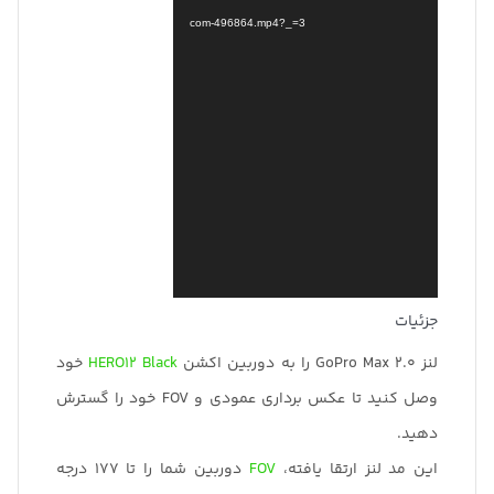
com-496864.mp4?_=3
جزئیات
لنز GoPro Max 2.0 را به دوربین اکشن
HERO12 Black
خود
وصل کنید تا عکس برداری عمودی و FOV خود را گسترش
دهید.
این مد لنز ارتقا یافته،
FOV
دوربین شما را تا 177 درجه