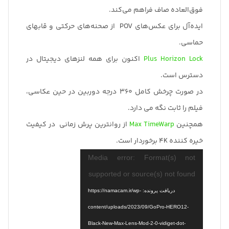
فوق‌العاده صاف فراهم می‌کند.
ایده‌آل برای عکس‌های POV از صحنه‌های حرکتی و قابهای
حماسی.
Plus Horizon Lock
اکنون برای همه لنزهای دیجیتال در
دسترس است.
در صورت چرخش کامل 360 درجه دوربین در حین عکاسی،
فیلم را ثابت نگه می دارد.
همچنین
Max TimeWarp
از روانترین پرش زمانی در کیفیت
خیره کننده 4K برخوردار است.
نمایشگر
Media error: Format(s) not
ویدیو
supported or source(s) not found
دریافت پرونده: https://namacam.ir/wp-
content/uploads/2023/09/GoPro-HERO12-
Black-New-Max-Lens-Mod-2-0-vidiget-dot-