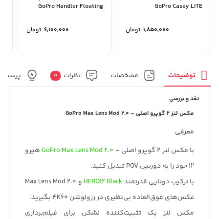
GoPro Handler Floating
GoPro Casey LITE
1,850,000
تومان
6,100,000
تومان
توضیحات
مشخصات
نظرات
0
پرسش و
نقد و بررسی
مکس لنز 2 گوپرو اصلی – GoPro Max Lens Mod 2.0
معرفی
با مکس لنز 2 گوپرو اصلی –
GoPro Max Lens Mod 2.0
هیرو
12 خود را به دوربین POV تبدیل کنید.
با ترکیب دوتایی قدرتمند
HERO12 Black
و Max Lens Mod 2.0
عکس‌های فوق‌العاده بی‌نظیری در رزولوشن 4K60 بگیرید.
مکس لنز یک تثبیت‌کننده نشکن برای فیلم‌برداری