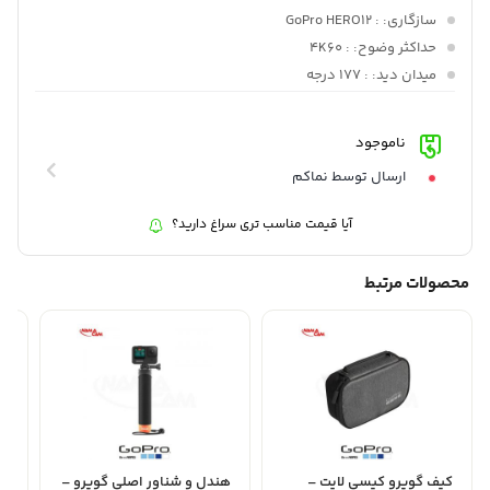
سازگاری:
: GoPro HERO12
حداکثر وضوح:
: 4K60
میدان دید:
: 177 درجه
ناموجود
ارسال توسط نماکم
آیا قیمت مناسب تری سراغ دارید؟
محصولات مرتبط
کیف گوپرو کیسی لایت –
هندل و شناور اصلی گوپرو –
کی