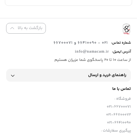
بازگشت به بالا
021 - 66410090 و 66700071
شماره تماس:
آدرس ایمیل:
info@namacam.ir
از ساعت 10 تا 20 پاسخگوی شما عزیزان هستیم
راهنمای خرید و ارسال
تماس با ما
فروشگاه :
021-66700071
021-66700072
021-66410090
پیگیری سفارشات :