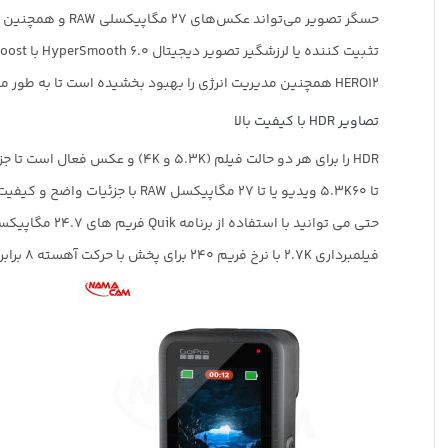
حسگر تصویر می‌تواند عکس‌های 27 مگاپیکسلی RAW و همچنین ویدیوهای 5.3K60، 4K120 و 2.7K240 را به راحتی ضبط کند.
تثبیت کننده یا لرزشگیر تصویر دیجیتال HyperSmooth 6.0 با AutoBoost تضمین می کند که فیلم شما با کیفیت بالا باقی می ماند و در عین حال برش تصویر را کاهش می دهد.
HERO12 همچنین مدیریت انرژی را بهبود بخشیده است تا به طور مداوم فیلمبرداری را 2 برابر سریعتر از مدل های قبلی ضبط کند.
تصاویر HDR با کیفیت بالا
HDR را برای هر دو حالت فیلم (5.3K و 4K) و عکس فعال است تا جزئیات بیشتری در سایه ها و هایلایت های شما ارائه شود.
تا 5.3K60 ویدیو یا تا 27 مگاپیکسل RAW با جزئیات واضح و کیفیت تصویر سینمایی بگیرید.
حتی می توانید با استفاده از برنامه Quik فریم های 24.7 مگاپیکسلی را از ویدیوهای خود بگیرید.
فیلمبرداری 2.7K با نرخ فریم 240 برای پخش با حرکت آهسته 8 برابر.