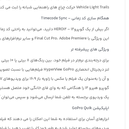
Vehicle Light Trails حرکت چراغ های راهنمایی شبانه را ثبت می کند.
همگام سازی کد زمانی – Timecode Sync
اگر بیش از یک گوپرو12 – HERO12 دارید، می‌توانید به راحتی کد زمانی دوربین را همگام‌سازی کنید تا ویرایش چند دوربینی را آسان کنید.
این ویژگی با Final Cut Pro، Adobe Premiere و سایر نرم‌افزارهای ویرایش سازگار است تا مراحل پس از تولید را ساده‌تر کند.
ویژگی های پیشرفته تر
برای درجه‌بندی نرم‌تر در فیلم خود، بین رنگ‌های ۸ بیتی یا ۱۰ بیتی انتخاب کنید.
لنز دیجیتال انحصاری HyperView GoPro فیلم‌هایی با نسبت تصویر 8:7 گرفته‌شده توسط حسگر تصویر جدید را می‌گیرد
و آن را به‌عنوان یک فیلم یا عکس با زاویه باز 16:9 برای ویدیوهای POV همه جانبه ارائه می‌کند.
گوپرو هیرو 12 را هنگامی که به وای فای خانگی خود متصل هستید وصل کنید و به طور خودکار فیلم خود را در فضای ابری آپلود کنید.
یک ویدیوی برجسته به تلفن شما ارسال می‌شود و سپس می‌توان آن
اپلیکیشن GoPro Quik
ابزارهای آسان برای استفاده به شما این امکان را می دهند که فیلم
ویدیوهای برجسته تولید شده به طور خودکار را تغییر دهید یا فیلم ه