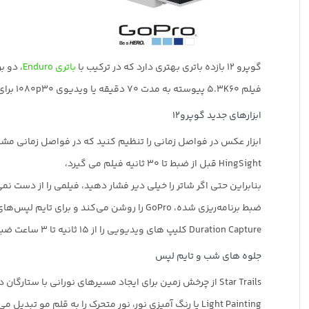
گوپرو 12 بازده باتری بهتری دارد که در ترکیب با
باتری Enduro
، دو ب
فیلم 5.3K60 پیوسته به مدت 70 دقیقه یا ویدیوی 1080p30 برای بیش از 1.5 ساعت ضبط کنید.
ابزارهای جدید گوپرو12
ابزار عکس در فواصل زمانی را تنظیم کنید که در فواصل زمانی مشخ
HingSight قبل از ضبط تا 30 ثانیه فیلم می گیرد،
بنابراین حتی اگر شاتر را خیلی دیر فشار دهید، فیلمی را از دست نم
ضبط برنامه‌ریزی شده، GoPro را روشن می‌کند و برای تایم لپس‌های آسان، فیلمی را تا ۲۴ ساعت قبل می‌گیرد.
Duration Capture کلیپ های ویدیویی را از 15 ثانیه تا 3 ساعت ضبط می کند.
جلوه های شب و تایم لپس
Star Trails از چرخش زمین برای ایجاد مسیرهای نورانی با ستارگان در آسمان استفاده می کند.
Light Painting یا رنگ آمیزی نور، نور متحرک را به قلم مو تبدیل می کند.