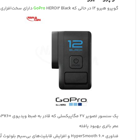
گوپرو هیرو 12 در حالی که
HERO12 Black دارای سخت‌افزاری مشابه با
GoPro
یک سنسور تصویر 27 مگاپیکسلی که قادر به ضبط ویدیوی 53K60 است
عمر باتری بهبود یافته
فناوری HyperSmooth 6.0 و افزایش قابلیت‌های بی‌سیم بلوتوث آن.