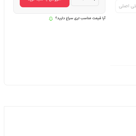
هیرو
تی اصلی
12
-
GoPro
آیا قیمت مناسب تری سراغ دارید؟
HERO12
Black
quantity