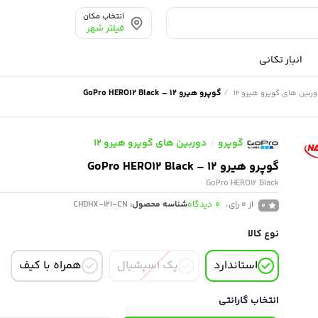
انتخاب مکان
فیلتر شهر
انبار تکانی
/
گوپرو هیرو 12 – GoPro HERO12 Black
ربین های گوپرو هیرو 12
گوپرو
دوربین های گوپرو هیرو 12
/
گوپرو هیرو 12 – GoPro HERO12 Black
GoPro HERO12 Black
از 0 رای
0
دیدگاه
شناسه محصول:
CHDHX-121-CN
0
نوع کالا
استاندارد
پک اسپشیال
همراه با کیف
انتخاب گارانتی