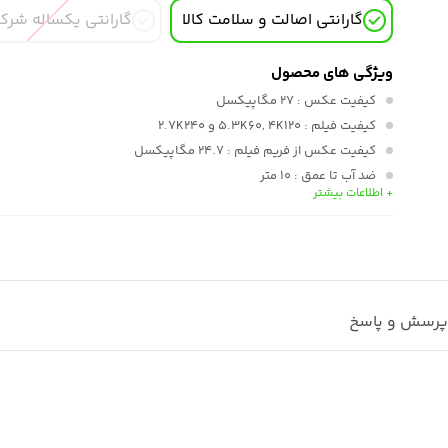
گارانتی اصالت و سلامت کالا
گارانتی یکساله شرک
ویژگی های محصول
کیفیت عکس
: 27 مگاپیکسل
کیفیت فیلم
: 5.3K60, 4K120 و 2.7K240
کیفیت عکس از فریم فیلم
: 24.7 مگاپیکسل
ضد آب تا عمق
: 10 متر
+ اطلاعات بیشتر
لرزشگیر
: HyperSmooth 6.0 همراه با Horizon Lock
نوع باتری
: Enduro 1720 میلی آمپر
هدوفون و ایرپاد
: با بلوتوث وصل میشود
دوام باتری
: 2 برابر مدل های قبلی
رسش و پاسخ