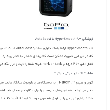
لرزشگیر HyperSmooth 6.0 با AutoBoost
HyperSmooth 6.0 ارتقا یافته دارای عملکرد AutoBoost است که برش تصویر را کاهش می دهد،
که در غیر این صورت ممکن است کادربندی شما را به خطر بیندازد.
قفل افق 360 درجه یا Horizon Lock فیلم شما را ثابت و تراز نگه می دارد، حتی اگر دوربین شما کاملاً بچرخد.
قابلیت اتصال صوتی بلوتوث
گوپرو هیرو 12 ، HERO12 را به دستگاه‌های بلوتوث سازگار مانند میکروفون بی‌سیم وصل کنید تا صدای بهبودیافته را ضبط کنید.
حتی می‌توانید هدفون‌های بی‌سیم را برای نظارت بر صدای ضبط‌شد
هشدارهای دوربین را از طریق هدفون خود بشنوید تا تأیید کنید که HERO12 فرمان را دریافت کرده اس