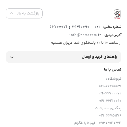
بازگشت به بالا
021 - 66410090 و 66700071
شماره تماس:
آدرس ایمیل:
info@namacam.ir
از ساعت 10 تا 20 پاسخگوی شما عزیزان هستیم
راهنمای خرید و ارسال
تماس با ما
فروشگاه :
021-66700071
021-66700072
021-66410090
پیگیری سفارشات :
021-66751176
09302040264 – ارتباط با تلگرام