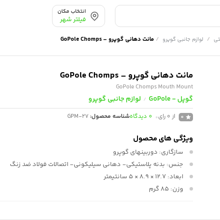
انتخاب مکان
فیلتر شهر
/
/
مانت دهانی گوپرو – GoPole Chomps
تی
لوازم جانبی گوپرو
مانت دهانی گوپرو – GoPole Chomps
GoPole Chomps Mouth Mount
گوپل - GoPole
لوازم جانبی گوپرو
/
از 0 رای
0
دیدگاه
شناسه محصول:
GPM-27
0
ویژگی های محصول
سازگاری:
دوربینهای گوپرو
جنس:
بدنه پلاستیکی- دهانی سیلیکونی- اتصالات فولاد ضد زنگ
ابعاد:
12.7 × 8.9 × 5 سانتیمتر
وزن:
85 گرم