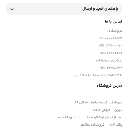
راهنمای خرید و ارسال
تماس با ما
فروشگاه :
021-66700071
021-66700072
021-66410090
پیگیری سفارشات :
021-66751176
09302040264 – ارتباط با تلگرام
آدرس فروشگاه
فروشگاه شعبه حافظ
:
10 الی 19
تهران – خیابان حافظ –
بعد از نوفل لوشاتو – جنب وزارت بهداشت –
پلاک 254 – فروشگاه نماکم –