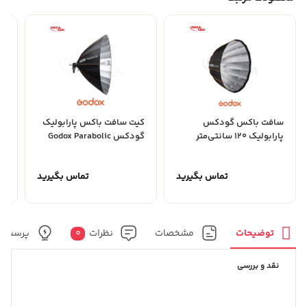
سافت باکس گودکس
کیت سافت باکس پارابولیک
س
پارابولیک 120 سانتی‌متر
گودکس Godox Parabolic
70
128 Reflector
Godox QR-P120
تماس بگیرید
تماس بگیرید
توضیحات
مشخصات
نظرات
0
پرسش و
نقد و بررسی