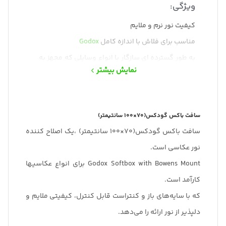
ویژگی:
کیفیت نور نرم و ملایم
مناسب برای فلاش با اندازه کامل
Godox
به طور گسترده ای سازگار با انواع وسایلی که مجهز به
نمایش بیشتر
حلقه Bowens است
با ابعاد (70×100 سانتی متر)
سافت باکس گودکس(70×100 سانتیمتر)
سافت باکس گودکس(70×100 سانتیمتر) ،یک اصلاح کننده
نور عکاسی است.
Godox Softbox with Bowens Mount برای انواع عکاسیها
کارآمد است.
که با سایه‌های باز و کنتراست قابل کنترل، کیفیتی ملایم و
دلپذیر از نور ارائه را می‌دهد.