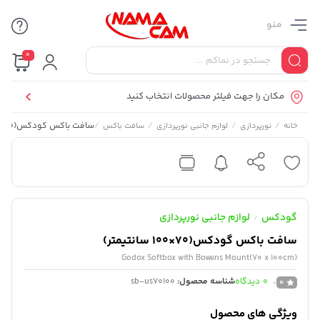
منو
0
مکان را جهت فیلتر محصولات انتخاب کنید
/
/
/
/
سافت باکس گودکس(70×100 سانتیمتر)
خانه
نورپردازی
لوازم جانبی نورپردازی
سافت باکس
گودکس
لوازم جانبی نورپردازی
/
سافت باکس گودکس(70×100 سانتیمتر)
Godox Softbox with Bowens Mount(70 x 100cm)
0
دیدگاه
شناسه محصول:
sb-us70100
0
ویژگی های محصول