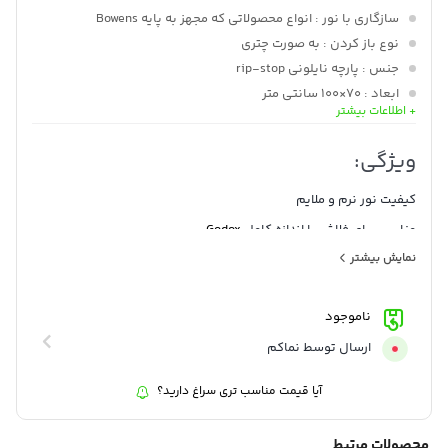
سازگاری با نور
: انواع محصولاتی که مجهز به پایه Bowens
نوع باز کردن
: به صورت چتری
جنس
: پارچه نایلونی rip-stop
ابعاد
: 70×100 سانتی متر
+ اطلاعات بیشتر
وزن
: 1.5کیلوگرم
ویژگی:
کیفیت نور نرم و ملایم
مناسب برای فلاش با اندازه کامل
Godox
نمایش بیشتر
به طور گسترده ای سازگار با انواع وسایلی که مجهز به حلقه Bowens
است
ناموجود
با ابعاد (70×100 سانتی متر)
ارسال توسط نماکم
آیا قیمت مناسب تری سراغ دارید؟
محصولات مرتبط