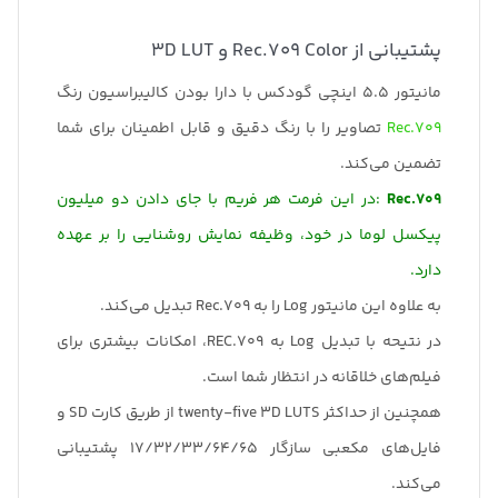
پشتیبانی از Rec.709 Color و 3D LUT
مانیتور 5.5 اینچی گودکس با دارا بودن کالیبراسیون رنگ
Rec.709
تصاویر را با رنگ دقیق و قابل اطمینان برای شما
تضمین می‌کند.
Rec.709
:در این فرمت هر فریم با جای دادن دو میلیون
پیکسل لوما در خود، وظیفه نمایش روشنایی را بر عهده
دارد.
به علاوه این مانیتور Log را به Rec.709 تبدیل می‌کند.
در نتیحه با تبدیل Log به REC.709، امکانات بیشتری برای
فیلم‌های خلاقانه در انتظار شما است.
همچنین از حداکثر twenty-five 3D LUTS از طریق کارت SD و
فایل‌های مکعبی سازگار 17/32/33/64/65 پشتیبانی
می‌کند.