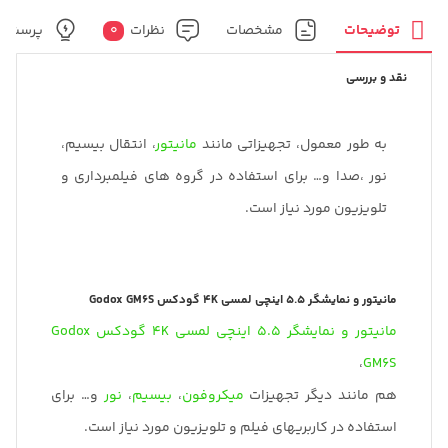
توضیحات
مشخصات
نظرات
0
پرسش و
نقد و بررسی
به طور معمول، تجهیزاتی مانند
مانیتور
، انتقال بیسیم،
نور ،صدا و… برای استفاده در گروه های فیلمبرداری و
تلویزیون مورد نیاز است.
مانیتور و نمایشگر ۵.۵ اینچی لمسی 4K گودکس Godox GM6S
مانیتور و نمایشگر ۵.۵ اینچی لمسی 4K گودکس Godox
،
GM6S
هم مانند دیگر تجهیزات
میکروفون
،
بیسیم
،
نور
و… برای
استفاده در کاربریهای فیلم و تلویزیون مورد نیاز است.