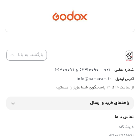
بازگشت به بالا
021 - 66410090 و 66700071
شماره تماس:
آدرس ایمیل:
info@namacam.ir
از ساعت 10 تا 20 پاسخگوی شما عزیزان هستیم
راهنمای خرید و ارسال
تماس با ما
فروشگاه :
021-66700071