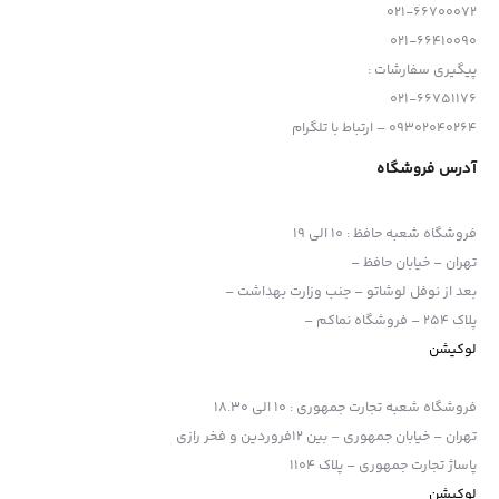
021-66700072
021-66410090
پیگیری سفارشات :
021-66751176
09302040264 – ارتباط با تلگرام
آدرس فروشگاه
فروشگاه شعبه حافظ
:
10 الی 19
تهران – خیابان حافظ –
بعد از نوفل لوشاتو – جنب وزارت بهداشت –
پلاک 254 – فروشگاه نماکم –
لوکیشن
فروشگاه شعبه تجارت جمهوری
:
10 الی 18.30
تهران – خیابان جمهوری – بین 12فروردین و فخر رازی
پاساژ تجارت جمهوری – پلاک 1104
لوکیشن