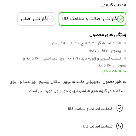
انتخاب گارانتی
گارانتی اصالت و سلامت کالا
گارانتی اصلی
ویژگی های محصول
اندازه نمایشگر
: 5.5 اینچ / 14.0 سانتی متر
وضوح
: 1920 × 1080
نسبت تصویر و زاویه دید
: 16:9 // زاویه دید افقی: 160 درجه و
عمودی: 160 درجه
+ اطلاعات بیشتر
حداکثر روشنایی
: 1200 نیت / سی دی / متر مربع
پشتیبانی از رنگ
: 16.7 میلیون رنگ (8 بیتی)
به طور معمول، تجهیزاتی مانند
مانیتور
، انتقال بیسیم، نور ،صدا و… برای
نصب
: 3عدد رزوه 1/4-20 اینچی ماده
استفاده در گروه های فیلمبرداری و تلویزیون مورد نیاز است.
فرمت ویدئو
: DCI و UHD 4K
ورودی و خروجی
: HDMI
ضمانت اصالت و سلامت کالا
ضمانت اصالت کالا