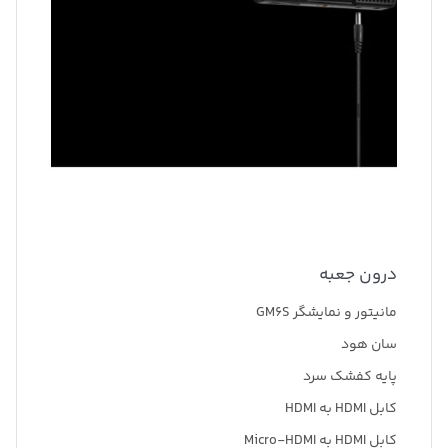
درون جعبه
مانیتور و نمایشگر GM6S
سان هود
پایه کفشک سرد
کابل HDMI به HDMI
کابل HDMI به Micro-HDMI