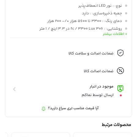
نوع:
: نور LED انعطاف‌پذیر
جعبه ذخیره‌سازی:
: دارد
دمای رنگ:
: 3300 تا 5600 هزار +/- 200 هزار
روشنایی:
: 306 fc / 3300 Lux در 3.3 اینچ / 1 متر
+ اطلاعات بیشتر
حالت‌های رنگی:
: نور روز، تنگستن
استاندارد دقت رنگ:
: CRI 96 TLCI 98
تنظیم روشنایی:
: برنامه کنترل شده / شامل کنترلر (پیوسته) • 10 تا
ضمانت اصالت و سلامت کالا
100 درصد
نوع کنترل از راه دور بی‌سیم:
: بلوتوث
ضمانت اصالت کالا
موجود در انبار
ارسال توسط نماکم
آیا قیمت مناسب تری سراغ دارید؟
محصولات مرتبط