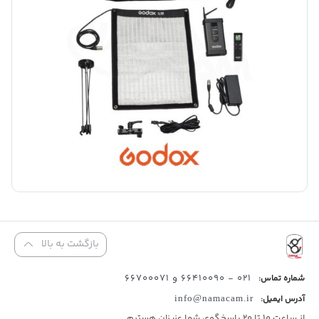
بازگشت به بالا
021 - 66410090 و 66700071
شماره تماس:
آدرس ایمیل:
info@namacam.ir
از ساعت 10 تا 20 پاسخگوی شما عزیزان هستیم