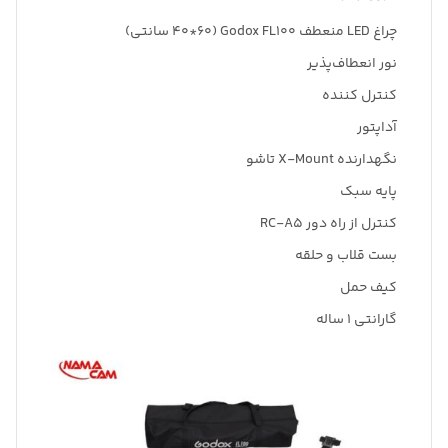
چراغ LED منعطف Godox FL100 (40*60 سانتی)
نور انعطاف‌پذیر
کنترل کننده
آداپتور
نگهدارنده X-Mount تاشو
پایه سبک
کنترل از راه دور RC-A5
بست قلاب و حلقه
کیف حمل
گارانتی 1 ساله