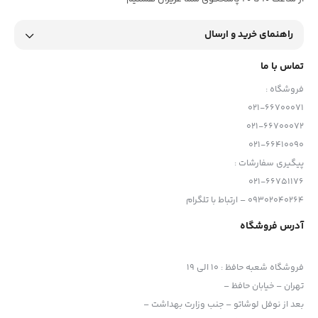
راهنمای خرید و ارسال
تماس با ما
فروشگاه :
021-66700071
021-66700072
021-66410090
پیگیری سفارشات :
021-66751176
09302040264 – ارتباط با تلگرام
آدرس فروشگاه
فروشگاه شعبه حافظ
:
10 الی 19
تهران – خیابان حافظ –
بعد از نوفل لوشاتو – جنب وزارت بهداشت –