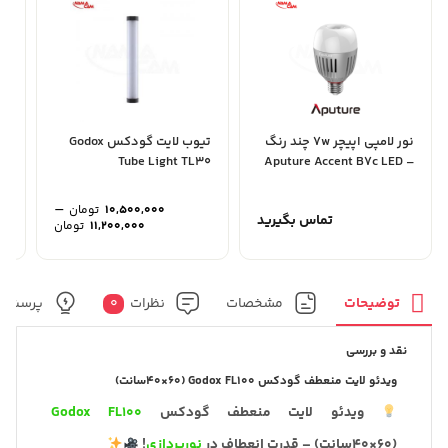
نور لامپی اپیچر 7w چند رنگ
تیوب لایت گودکس Godox
نو
– Aputure Accent B7c LED
Tube Light TL30
جی 
RGB
–
10,500,000
تومان
تماس بگیرید
محدوده
11,200,000
تومان
قیمت:
تا
11,200,000 تو
توضیحات
مشخصات
نظرات
0
پرسش و
نقد و بررسی
ویدئو لایت منعطف گودکس Godox FL100 (40×60سانت)
ویدئو لایت منعطف گودکس
Godox FL100
(40×60سانت) – قدرت انعطاف در
نورپردازی
!