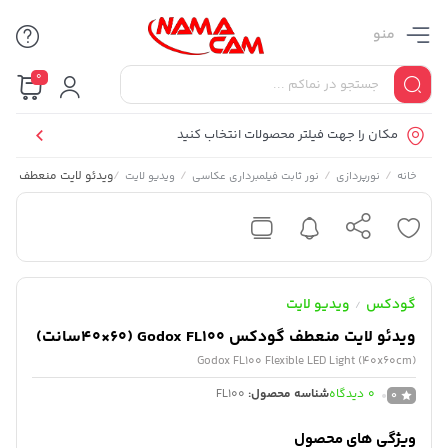
منو
0
مکان را جهت فیلتر محصولات انتخاب کنید
/
/
/
/
ویدئو لایت منعطف گودکس x FL100 (40×60
خانه
نورپردازی
نور ثابت فیلمبرداری عکاسی
ویدیو لایت
گودکس
ویدیو لایت
/
ویدئو لایت منعطف گودکس Godox FL100 (40×60سانت)
Godox FL100 Flexible LED Light (40x60cm)
0
دیدگاه
شناسه محصول:
FL100
0
ویژگی های محصول