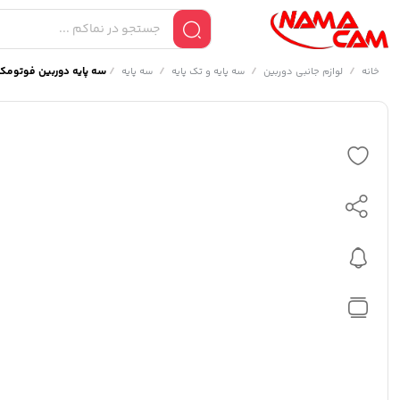
/
/
/
/
سه پایه دوربین فوتومکس max FX 620
خانه
لوازم جانبی دوربین
سه پایه و تک پایه
سه پایه