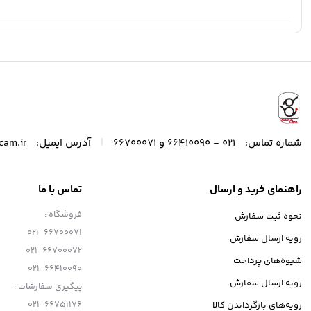
|
شماره تماس:
021 - 66410090 و 66700071
آدرس ایمیل:
cam.ir
راهنمای خرید و ارسال
تماس با ما
فروشگاه :
نحوه ثبت سفارش
021-66700071
رویه ارسال سفارش
021-66700072
شیوه‌های پرداخت
021-66410090
رویه ارسال سفارش
پیگیری سفارشات :
021-66751176
رویه‌های بازگرداندن کالا