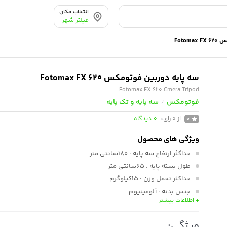
انتخاب مکان
فیلتر شهر
Foto
سه پایه دوربین فوتومکس Fotomax FX 620
Fotomax FX 620 Cmera Tripod
فوتومکس
سه پایه و تک پایه
/
از 0 رای
0
دیدگاه
0
ویژگی های محصول
حداکثر ارتفاع سه پایه
: 180سانتی متر
طول بسته پایه
: 65سانتی متر
حداکثر تحمل وزن
: 15کیلوگرم
جنس بدنه
: آلومینیوم
+ اطلاعات بیشتر
تعداد قطعات پایه
: 3عدد
نوع هد
: پن هد
ویژگی: