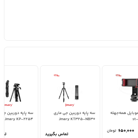
وبایل همه‌جهته
سه پایه دوربین جی ماری
سه پایه دوربین جیم
Jmary KP-2254
Jmary KT325-NB30
650,000
تومان
تماس بگیرید
تما