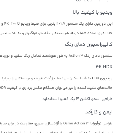
ویدیو با کیفیت بالا
این دوربین دارای یک سنسور 1/1.7 اینچی برای ضبط ویدیو تا 4K-120 و ثبت تجربیات با جزئیات پویا و صاف است.
FOV فوق‌العاده 155 درجه، هر صحنه را جذاب‌تر، فراگیرتر و به یاد ماندنی‌تر می‌کند.
کالیبراسیون دمای رنگ
سنسور دمای رنگ Action 3 به طور هوشمند تعادل رنگ سفید و نوردهی خودکار را برای رنگ‌های بسیار دقیق تنظیم می‌کند، حتی در محیط‌های نوری پیچیده مانند هنگام غواصی یا غواصی آزاد در اعماق سطح.
4K HDR
ویدیوی HDR به شما امکان می‌دهد جزئیات ظریف و برجسته‌ای را ببینید. حتی در محیط های با کنتراست بالا، ضبط 4K این تفاوت های ظریف و انتقال نور ملایم را به تصویر می کشد.
حالت‌های تثبیت‌کننده را نیز می‌توان هنگام عکس‌برداری با کیفیت 4K HDR روشن کرد تا لرزش دوربین را به طور موثری از بین ببرد.
طراحی اسمو اکشن 3 پک کمبو استاندارد
ایمن و کارآمد
طراحی نوآورانه Osmo Action 3 با آزادسازی سریع، مقاومت در برابر ضربه را با ترکیب نیروی مغناطیسی قدرتمند و یک گیره موقعیت یابی اضافی افزایش می دهد.
این باعث می شود آن را برای سناریوهای با شدت بالا بیش از حد آماده ک