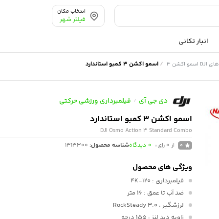
انتخاب مکان
فیلتر شهر
انبار تکانی
/
اسمو اکشن 3 کمبو استاندارد
سمو اکشن 3
دی جی آی
فیلمبرداری ورزشی حرکتی
/
اسمو اکشن 3 کمبو استاندارد
DJI Osmo Action 3 Standard Combo
از 0 رای
0
دیدگاه
شناسه محصول:
1313300
0
ویژگی های محصول
فیلمبرداری
: 4K-120
ضد آب تا عمق
: 16 متر
لرزشگیر
: RockSteady 3.0
زاویه دید لنز
: 155 درجه