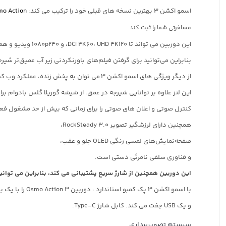
اسمو اکشن 3 بهترین نسخه های قبلی خود را ترکیب می کند:
o Action
مسافرتی شما را ثبت کند.
این دوربین می تواند تا DCI 4K60، UHD 4K120، و 1080p240 ویدیو و همچنین عکس های خام و JPEG را ضبط کند. Action 3 همچنین به‌روزرسانی شده تا ضد آب تا 16 متر می باشد،
بنابراین می‌توانید برای گرفتن فیلم‌های باورنکردنی زیر آب عمیق‌تر شیرج
از دیگر ویژگی های اسمو اکشن 3 می توان به پخش زنده، عملکرد وب کم، سازگاری با میکروفون DJI و ضبط صدای استریو با سه میکروفون داخلی اشاره کرد.
این لنز علاوه بر توانایی شیرجه در عمق، از شیشه گوریلا گلس بادوام برای دفع آب، سایش و
کنترل صوتی و اعلان های صوتی را برای زمانی که بیش از حد مشغول فعا
همچنین دارای لرزشگیر تصویر RockSteady 3.0،
صفحه‌نمایش‌های لمسی رنگی OLED جلو و عقب،
و فناوری سلفی نامرئی دستی است.
این دوربین همچنین از شارژ سریع پشتیبانی می کند، بنابراین می توانید تا 80 درصد باتری را در کمتر از 20 دقیقه شارژ
و یک USB جفت می کند. کابل شارژ Type-C.
سیستم تصویربرداری