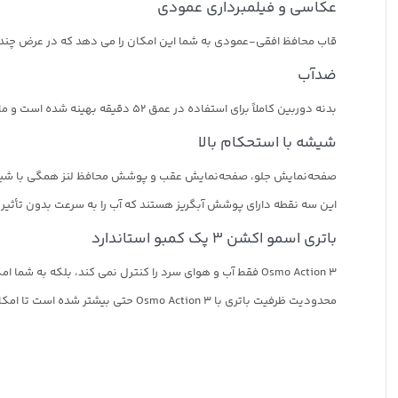
عکاسی و فیلمبرداری عمودی
قاب محافظ افقی-عمودی به شما این امکان را می دهد که در عرض چند ثا
ضدآب
بدنه دوربین کاملاً برای استفاده در عمق 52 دقیقه بهینه شده است و ماجراجویی‌های زیر آب شما را بدون نیاز به لوازم جانبی اضافی افزایش می‌دهد.
شیشه با استحکام بالا
صفحه‌نمایش جلو، صفحه‌نمایش عقب و پوشش محافظ لنز همگی با شیشه‌های گوریلا 
این سه نقطه دارای پوشش آبگریز هستند که آب را به سرعت بدون تأثیر 
باتری اسمو اکشن 3 پک کمبو استاندارد
Osmo Action 3 فقط آب و هوای سرد را کنترل نمی کند، بلکه به شما امکان می دهد به طور مداوم تا 150 دقیقه در دمای پایین -4 درجه فارنهایت ضبط کنید.
محدودیت ظرفیت باتری با Osmo Action 3 حتی بیشتر شده است تا امکان استفاده بیش از 2.5 ساعت را فراهم کند. همه ماجراجویی ها را با یک بار شارژ ثبت کنید.