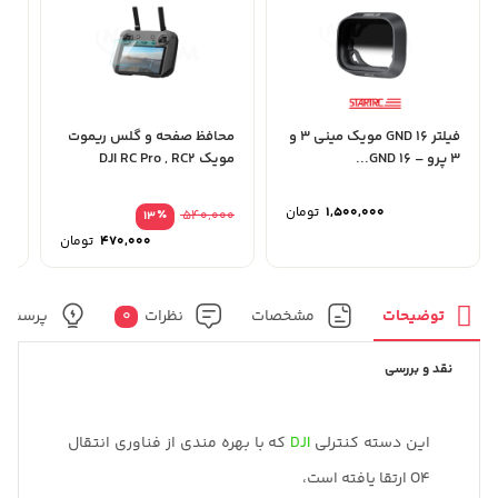
فیلتر GND 16 مویک مینی 3 و
محافظ صفحه و گلس ریموت
3 پرو – GND 16...
مویک DJI RC Pro , RC2
..
1,500,000
تومان
٪
540,000
13
قیمت
470,000
تومان
اصلی
قیمت
فعلی
بود.
است.
توضیحات
مشخصات
نظرات
0
پرسش و
نقد و بررسی
این دسته کنترلی
DJI
که با بهره مندی از فناوری انتقال
O4 ارتقا یافته است،