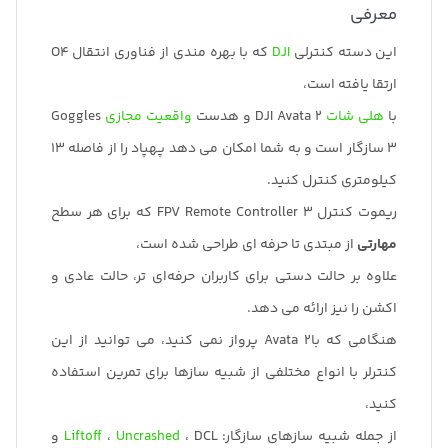
معرفی
این دسته کنترلی
DJI
که با بهره مندی از فناوری انتقال O4
ارتقا یافته است،
با
هلی شات
DJI Avata 2 و هدست
واقعیت مجازی
Goggles
3 سازگار است و به شما امکان می دهد پهپاد را از فاصله 13
کیلومتری کنترل کنید.
ریموت کنترل FPV Remote Controller 3 که برای هر سطح
مهارتی
از مبتدی تا حرفه ای طراحی شده است،
علاوه بر حالت دستی برای کاربران حرفه‌ای تر، حالت عادی و
اکشن را نیز ارائه می دهد.
هنگامی که باAvata 2 پرواز نمی کنید، می توانید از این
کنترلر با انواع مختلفی از شبیه سازها برای تمرین استفاده
کنید،
از جمله شبیه سازهای سازگار:
Uncrashed
،
Liftoff
، DCL و