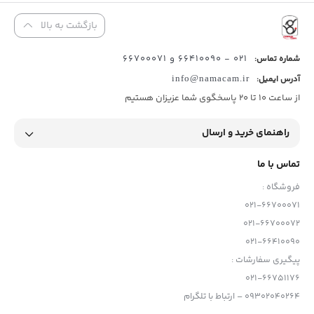
بازگشت به بالا
021 - 66410090 و 66700071
شماره تماس:
آدرس ایمیل:
info@namacam.ir
از ساعت 10 تا 20 پاسخگوی شما عزیزان هستیم
راهنمای خرید و ارسال
تماس با ما
فروشگاه :
021-66700071
021-66700072
021-66410090
پیگیری سفارشات :
021-66751176
09302040264 – ارتباط با تلگرام