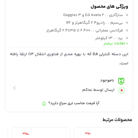
ویژگی های محصول
سازگاری :
: DJI Avata 2 و Goggles 3
بی‌سیم :
: رادیو2.4 گیگاهرتز و RF
فرکانس عملیاتی :
: 2.400 تا 2.4835 گیگاهرتز
برد :
: 13 کیلومتر
+ اطلاعات بیشتر
منبع انرژی :
: باتری داخلی
حداکثر زمان کارکرد :
: 10 ساعت
این دسته کنترلی
DJI
که با بهره مندی از فناوری انتقال O4 ارتقا یافته
مدت زمان شارژ :
: حدودا 2 ساعت
است،
ظرفیت :
: 2600 میلی آمپر ساعت
ناموجود
ارسال توسط نماکم
آیا قیمت مناسب تری سراغ دارید؟
محصولات مرتبط