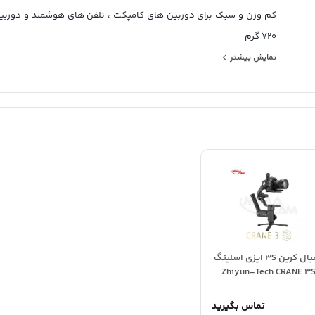
کم وزن و سبک برای دوربین های کامپکت ، تلفن های هوشمند و دوربی
720 گرم
حرکت 360 درجه ، شیب 310 درجه و چرخش رول 324 درجه
نمایش بیشتر
7 ساعت عمر باتری داخلی
Wi-Fi و بلوتوث داخلی
برنامه iOS / Android ZY Play
ویژگی های برنامه: مانند تایم لپس ، پانوراما و ضبط حرکت آهسته
صفحه نمایش OLED
سیستم نصب دوربین سریع
علائم مقیاس و قفل حافظه برای تعادل
بند دستی ، مینی سه پایه و سایر لوازم جانبی گنجانده شده است
گیمبال کرین 3S ایزی اسلینگ
Zhiyun-Tech CRANE 3
تماس بگیرید