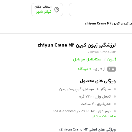
انتخاب مکان
فیلتر شهر
ون کرین zhiyun Crane M2
لرزشگیر ژیون کرین zhiyun Crane M2
ZHIYUN Crane-M2
ژیون
استابلایزر موبایل
/
از 0 رای
0
دیدگاه
0
ویژگی های محصول
سازگار با
: موبایل،گوپرو،دوربین
تحمل وزن
: 720 گرم
عمرباتری
: 7 ساعت
نرم افزار
: ZY PLAY در ios & android
+ اطلاعات بیشتر
امکانات
: تایم لپس،پاناروما،حرکت آهسته
ویژگی های اصلی Zhiyun Crane M2: