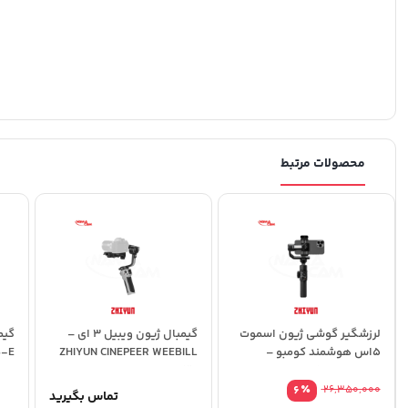
محصولات مرتبط
لرزشگیر گوشی ژیون اسموت
گیمبال ژیون ویبیل 3 ای –
5اس هوشمند کومبو –
ZHIYUN CINEPEER WEEBILL
S-E
3E
SMOOTH 5S AI Combo
٪
6
26,350,000
تماس بگیرید
قیمت