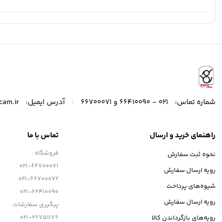
|
شماره تماس:
021 - 66410090 و 66700071
آدرس ایمیل:
cam.ir
راهنمای خرید و ارسال
تماس با ما
فروشگاه :
نحوه ثبت سفارش
021-66700071
رویه ارسال سفارش
021-66700072
شیوه‌های پرداخت
021-66410090
رویه ارسال سفارش
پیگیری سفارشات :
021-66751176
رویه‌های بازگرداندن کالا