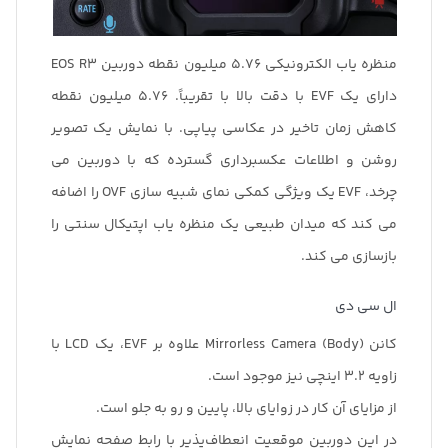
منظره یاب الکترونیکی 5.76 میلیون نقطه دوربین EOS R3
دارای یک EVF با دقت بالا با تقریباً. 5.76 میلیون نقطه
کاهش زمان تاخیر در عکاسی پیاپی. با نمایش یک تصویر
روشن و اطلاعات عکسبرداری گسترده که با دوربین می
چرخد، EVF یک ویژگی کمکی نمای شبیه سازی OVF را اضافه
می کند که میدان طبیعی یک منظره یاب اپتیکال سنتی را
بازسازی می کند.
ال سی دی
کانن Mirrorless Camera (Body) علاوه بر EVF، یک LCD با
زاویه 3.2 اینچی نیز موجود است.
از مزایای آن کار در زوایای بالا، پایین و رو به جلو است.
در این دوربین موقعیت انعطاف‌پذیر با رابط صفحه نمایش