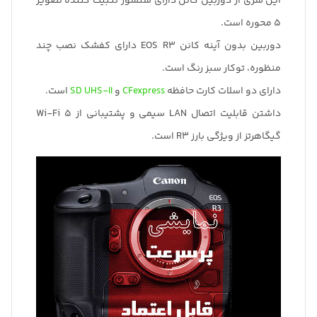
این سری از دوربین کانن دارای سنسور تثبیت کننده تصویر
5 محوره است.
دوربین بدون آینه کانن EOS R3 دارای کفشک نصب چند
منظوره، توکار سبز رنگ است.
دارای دو اسلات کارت حافظه
CFexpress
و
SD UHS-II
است.
داشتن قابلیت اتصال LAN سیمی و پشتیبانی از Wi-Fi 5
گیگاهرتز از ویژگی بارز R3 است.