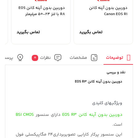
دوربین بدون آینه کانن
دوربین بدون آینه کانن EOS
Canon EOS R1
R8 با لنز 24-50 میلیمتر
R7 ( 
f/4.5-6.3
تماس بگیرید
تماس بگیرید
توضیحات
مشخصات
نظرات
0
پرسش و
نقد و بررسی
دوربین بدون آینه کانن EOS R3
ویژگیهای کلیدی
دوربین بدون آینه کانن EOS R3
دارای سنسور
BSI CMOS
است.
این سنسور پرکار کارایی تصویربرداری24 مگاپیکسلی فول