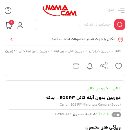
منو
0
مکان را جهت فیلتر محصولات انتخاب کنید
/
/
/
/
دوربین بدون آینه 
خانه
دوربین دیجیتال
دوربین های بدون آینه
دوربین بدون آینه کانن
کانن
دوربین کانن
/
دوربین بدون آینه کانن EOS R3 – بدنه
Canon EOS R3 Mirrorless Camera (Body)
0
دیدگاه
شناسه محصول:
4895C002
0
ویژگی های محصول