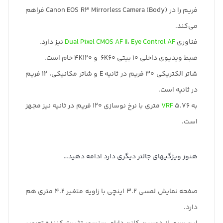
فریم را در Canon EOS R3 Mirrorless Camera (Body) فراهم
می‌کند.
فناوری
Eye Control AF
،
Dual Pixel CMOS AF II
نیز دارد.
ضبط ویدیوی داخلی 10 بیتی 6K60 و 4K120 خام است.
شاتر الکتریکی 30 فریم در ثانیه E و شاتر مکانیکی، 12 فریم
در ثانیه است.
به
VRF
5.76 متری با نرخ نوسازی 120 فریم در ثانیه نیز مجهز
است.
هنوز ویژگیهای جالتر دیگری دارد ادامه دهید…
صفحه نمایش لمسی 3.2 اینچی با زاویه متغیر 4.2 متری هم
دارد.