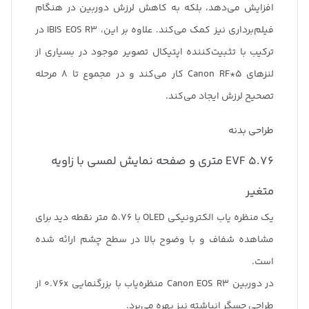
افزایش می‌دهد، بلکه به کاهش لرزش دوربین در هنگام
فیلم‌برداری نیز کمک می‌کند. علاوه بر این، IBIS EOS R3 در
ترکیب با تثبیت‌کننده اپتیکال تصویر موجود در بسیاری از
لنزهای Canon RF*5 کار می‌کند و در مجموع تا 8 مرحله
تصحیح لرزش ایجاد می‌کند.
طراحی بدنه
EVF 5.76 متری و صفحه نمایش لمسی با زاویه
متغیر
یک منظره یاب الکترونیکی OLED با 5.76 متر نقطه دید برای
مشاهده شفاف و با وضوح بالا در سطح چشم ارائه شده
است.
در دوربین Canon EOS R3 منظره‌یاب با بزرگنمایی 0.76x از
طراحی حسگر انباشته نیز بهره می‌برد.