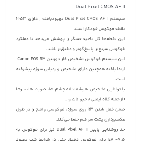
Dual Pixel CMOS AF II
سیستم Dual Pixel CMOS AF II بهبودیافته , دارای 1053
نقطه فوکوس خودکار است.
این نقطه‌ها کل ناحیه حسگر را پوشش می‌دهد تا عملکرد
فوکوس سریع‌تر، پاسخ‌گوتر و دقیق‌تر باشد.
این سیستم فوکوس تشخیص فاز دوربین Canon EOS R3
ارتقا یافته همچنین دارای تشخیص و ردیابی سوژه پیشرفته
است.
با توانایی تشخیص هوشمندانه چشم ها، صورت ها، سرها
(از جمله کلاه ایمنی)، حیوانات و …
ضمن قفل شدن R3 روی سوژه، فوکوسی واضح را در طول
عکسبرداری پشت سر هم حفظ می‌کند.
حد روشنایی پایین Dual Pixel AF II نیز برای فوکوس به
7.5- EV برای فوکوس دقیق حتی در شرایط شب بهبود