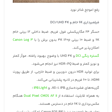
رفع اعوجج شاتر نورد
فیلمبرداری 6K خام و DCI/UHD 4K
حسگر 24 مگاپیکسلی فول فریم، ضبط داخلی 12 بیتی خام
6K و ضبط 10 بیتی 4K 120p بدون برش را با
Canon Log 3
امکان‌پذیر می‌کند.
گستره رنگی DCI
و UHD 4K با وضوح بهبود یافته، موآر کمتر
و نویز کمتر و ضبط HDR-PQ نیز انجام می‌شود.
برای تولید HDR درون دوربین و ضبط خارجی، از طریق پورت
HDMI، تا 60 فریم در ثانیه پشتیبانی می‌کند.
گزینه‌های فشرده‌سازی All-I، IPB، و
IPB Light
؛
به همراه قابلیت استفاده از
Dual Pixel CMOS AF II
هنگام
عکس‌برداری تا ۶K خام در دسترس هستند.