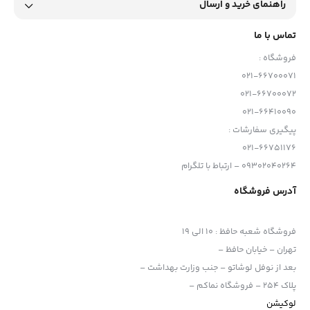
راهنمای خرید و ارسال
تماس با ما
فروشگاه :
021-66700071
021-66700072
021-66410090
پیگیری سفارشات :
021-66751176
09302040264 – ارتباط با تلگرام
آدرس فروشگاه
فروشگاه شعبه حافظ
:
10 الی 19
تهران – خیابان حافظ –
بعد از نوفل لوشاتو – جنب وزارت بهداشت –
پلاک 254 – فروشگاه نماکم –
لوکیشن