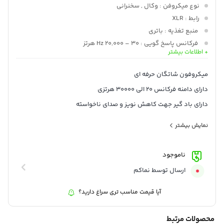
نوع میکروفن
: وکال , سخنرانی
رابط
: XLR
منبع تغذیه
: باتری
فرکانس پاسخ گویی
: 30 – 20,000 Hz هرتز
+ اطلاعات بیشتر
حساسیت
: منفی 33 الی 1 دسی بل دسی بل
الگوی قطبی
: Supercardioid
میکروفون شاتگان حرفه ای
ابعاد
: 380*30*30 میلی متر
دارای دامنه فرکانس 20 الی 30000 هرتزی
وزن
: 226 گرم
دارای باد گیر جهت کاهش نویز و صدای ناخواسته
نسبت سیگنال به نویز 80 دسی بل
نمایش بیشتر
قابل استفاده بر روی دوربین فیلمبرداری و DSLR
آمپدانس 300 اهم با فانتوم پاورم و 500 اهم با باتری AA
ناموجود
قابل استفاده از طریق فانتوم پاور و یا باتری AA
ارسال توسط نماکم
ساختار محکم و سبک
آیا قیمت مناسب تری سراغ دارید؟
دارای محافظ باد حرفه ای
دارای فیلتر High Pass دو مرحله ای
محصولات مرتبط