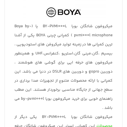
میکروفون شاتگان بویا BY-PVM1000L یا (Boya by-
pvm1000l microphone ) کمپانی چینی BOYA یکی از آشنا
ترین کمپانی ها در زمینه تولید میکروفن های استودیویی ،
بیسیم ،گان،مینی گان،استریو ،کنفرانس،UHF و همینطور
میکروفون های حرفه ایی برای گوشی های هوشمند ،
دوربین gopro و دوربین های DSLR در دنیا می باشد. این
کمپانی با ارائه محصولات متنوع از تجهیزات صدا برداری در
سطح جهانی از جایگاه مناسبی برخوردار هستند. این مطلب
راهنمای خوبی برای خرید میکروفون بویا by-pvm1000l می
باشد .
میکروفون شاتگان بویا BY-PVM1000L یکی دیگر از
محصولات
این کمپانی است. این میکروفون شاتگان حرفه