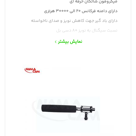
میکروفون شاتگان حرفه ای
دارای دامنه فرکانس 20 الی 30000 هرتزی
دارای باد گیر جهت کاهش نویز و صدای ناخواسته
نسبت سیگنال به نویز 80 دسی بل
قابل استفاده بر روی دوربین فیلمبرداری و DSLR
نمایش بیشتر
آمپدانس 300 اهم با فانتوم پاورم و 500 اهم با
باتری AA
قابل استفاده از طریق فانتوم پاور و یا باتری AA
ساختار محکم و سبک
دارای محافظ باد حرفه ای
دارای فیلتر High Pass دو مرحله ای
دارای فیلتر Low-Cut