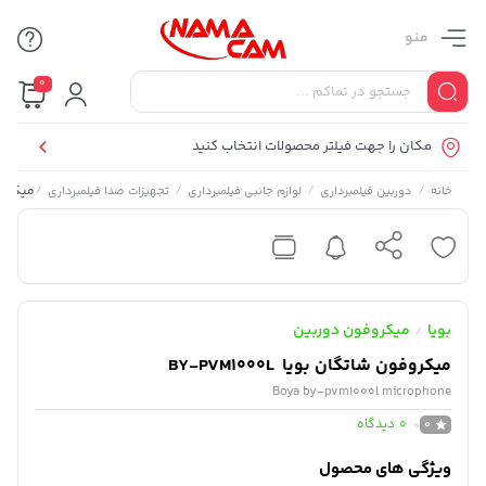
منو
0
مکان را جهت فیلتر محصولات انتخاب کنید
/
/
/
/
میکروفون 
خانه
دوربین فیلمبرداری
لوازم جانبی فیلمبرداری
تجهیزات صدا فیلمبرداری
بویا
میکروفون دوربین
/
میکروفون شاتگان بویا BY-PVM1000L
Boya by-pvm1000l microphone
0
دیدگاه
0
ویژگی های محصول