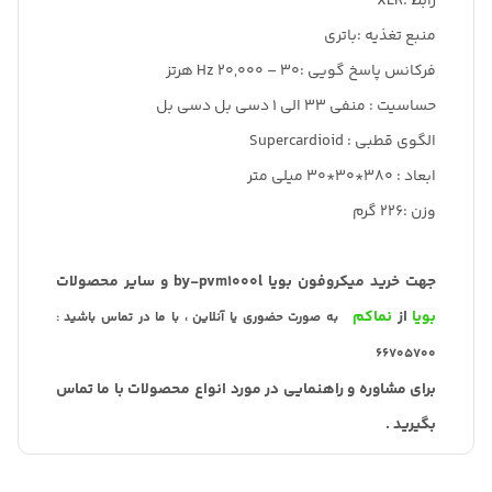
رابط :XLR
منبع تغذیه :باتری
فرکانس پاسخ گویی :30 – 20,000 Hz هرتز
حساسیت : منفی 33 الی 1 دسی بل دسی بل
الگوی قطبی : Supercardioid
ابعاد : 380*30*30 میلی متر
وزن :226 گرم
جهت خرید میکروفون بویا by-pvm1000l و سایر محصولات
بویا
از
نماکم
به صورت حضوری یا آنلاین ، با ما در تماس باشید :
66705700
برای مشاوره و راهنمایی در مورد انواع محصولات با ما تماس
بگیرید .