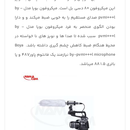
این میکروفون 80 دسی بل است. میکروفون بویا مدل by –
pvm1000l صدای مستقیم را به خوبی ضبط میکند و و دارا
بودن الگوی منحصر به فرد میکروفون بویا مدل by –
pvm1000l سبب شده تا صدا ها و نویز های نا خواسته در
محیط هنگام ضبط کاهش چشم گیری داشته باشد. Boya
by-pvm1000l microphone نیازمند یک فانتوم پاور48V و یا
باتری 1.5 AA میباشد.