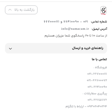
بازگشت به بالا
021 - 66410090 و 66700071
شماره تماس:
آدرس ایمیل:
info@namacam.ir
از ساعت 10 تا 20 پاسخگوی شما عزیزان هستیم
راهنمای خرید و ارسال
تماس با ما
فروشگاه :
021-66700071
021-66700072
021-66410090
پیگیری سفارشات :
021-66751176
09302040264 – ارتباط با تلگرام