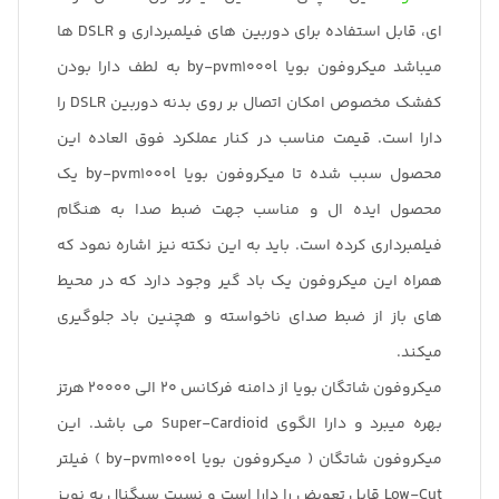
ای، قابل استفاده برای دوربین های فیلمبرداری و DSLR ها
میباشد میکروفون بویا by-pvm1000l به لطف دارا بودن
کفشک مخصوص امکان اتصال بر روی بدنه دوربین DSLR را
دارا است. قیمت مناسب در کنار عملکرد فوق العاده این
محصول سبب شده تا میکروفون بویا by-pvm1000l یک
محصول ایده ال و مناسب جهت ضبط صدا به هنگام
فیلمبرداری کرده است. باید به این نکته نیز اشاره نمود که
همراه این میکروفون یک باد گیر وجود دارد که در محیط
های باز از ضبط صدای ناخواسته و هچنین باد جلوگیری
میکند.
میکروفون شاتگان بویا از دامنه فرکانس 20 الی 20000 هرتز
بهره میبرد و دارا الگوی Super-Cardioid می باشد. این
میکروفون شاتگان ( میکروفون بویا by-pvm1000l ) فیلتر
Low-Cut قابل تعویض را دارا است و نسبت سیگنال به نویز