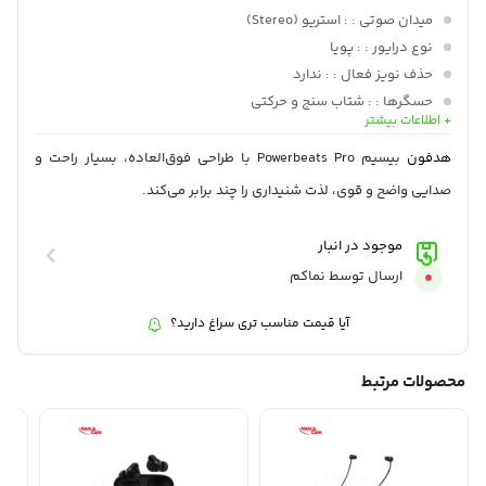
میدان صوتی :
: استریو (Stereo)
نوع درایور :
: پویا
حذف نویز فعال :
: ندارد
حسگرها :
: شتاب سنج و حرکتی
+ اطلاعات بیشتر
میکروفون داخلی :
: دارد
قابلیت اتصال :
: بي سيم / بلوتوث
هدفون
بیسیم Powerbeats Pro با طراحی فوق‌العاده، بسیار راحت و
برد بی سیم :
: 100متر
صدایی واضح و قوی، لذت شنیداری را چند برابر می‌کند.
زمان اجرا
: 9 ساعت و همراه با کیس شارژ 24 ساعت
موجود در انبار
ارسال توسط نماکم
آیا قیمت مناسب تری سراغ دارید؟
محصولات مرتبط