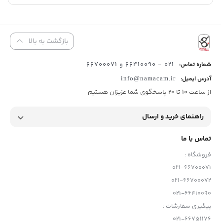
بازگشت به بالا
021 - 66410090 و 66700071
شماره تماس:
آدرس ایمیل:
info@namacam.ir
از ساعت 10 تا 20 پاسخگوی شما عزیزان هستیم
راهنمای خرید و ارسال
تماس با ما
فروشگاه :
021-66700071
021-66700072
021-66410090
پیگیری سفارشات :
021-66751176