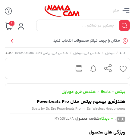
منو
0
مکان را جهت فیلتر محصولات انتخاب کنید
/
/
/
/
هندزفری بی
خانه
موبایل
هندس فری موبایل
هندس فری بیتس Beats Studio Buds
بیتس - Beats
هندس فری موبایل
/
هندزفری بیسیم بیتس مدل Powerbeats Pro
Beats by Dr. Dre Powerbeats Pro In-Ear Wireless Headphones
0
دیدگاه
شناسه محصول:
MY5D2LL/A
0
ویژگی های محصول