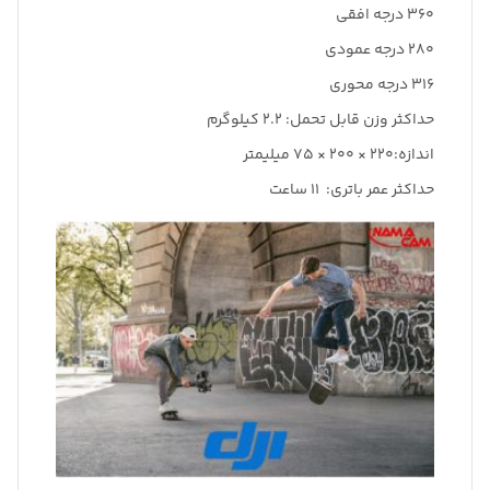
360 درجه افقی
280 درجه عمودی
316 درجه محوری
حداکثر وزن قابل تحمل: 2.2 کیلوگرم
اندازه:220 × 200 × 75 میلیمتر
حداکثر عمر باتری: 11 ساعت