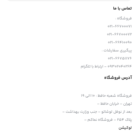
تماس با ما
فروشگاه :
021-66700071
021-66700072
021-66410090
پیگیری سفارشات :
021-66751176
09302040264 – ارتباط با تلگرام
آدرس فروشگاه
فروشگاه شعبه حافظ
:
10 الی 19
تهران – خیابان حافظ –
بعد از نوفل لوشاتو – جنب وزارت بهداشت –
پلاک 254 – فروشگاه نماکم –
لوکیشن