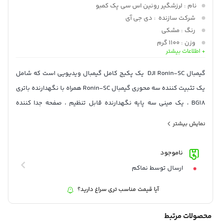
نام
: لرزشگیر رونین اس سی پک کمبو
شرکت سازنده
: دی جی آی
رنگ
: مشکی
وزن
: 1100 گرم
+ اطلاعات بیشتر
زاویه چرخش هد
: 360 درجه افقی 280 درجه عمودی 316 درجه
محوری
گيمبال DJI Ronin-SC یک پکیج کامل گيمبال ویدیویی است که شامل
حداکثر وزن قابل تحمل
: 2200گرم
یک تثبیت کننده سه محوري گيمبال Ronin-SC همراه با نگهدارنده باتری
اندازه
: 220 × 200 × 75 میلیمتر
BG18 ، یک مینی سه پایه نگهدارنده قابل تنظيم ، صفحه جدا کننده
حداکثر عمر باتری
: 11ساعت
سريع دوربین، بالابر دوربین، موتور فوکوس با میله نصب، نگهدارنده
نمایش بیشتر
تلفن هوشمند ، کابل های کنترل و شارژ ، موتور فوکوس با چرخ و میله
نصب ، و جعبه نگهداري مي شود.
ناموجود
ارسال توسط نماکم
آیا قیمت مناسب تری سراغ دارید؟
محصولات مرتبط