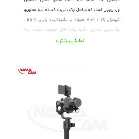
گيمبال DJI Ronin-SC یک پکیج کامل گيمبال
ویدیویی است که شامل یک تثبیت کننده سه محوري
گيمبال Ronin-SC همراه با نگهدارنده باتری BG18 ،
یک مینی سه پایه نگهدارنده قابل تنظيم ، صفحه جدا
کننده سريع دوربین، بالابر دوربین، موتور فوکوس با
نمایش بیشتر
میله نصب، نگهدارنده تلفن هوشمند ، کابل های
کنترل و شارژ ، موتور فوکوس با چرخ و میله نصب ، و
جعبه نگهداري مي شود.