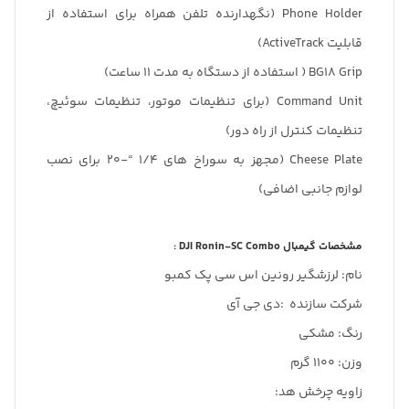
Phone Holder (نگهدارنده تلفن همراه برای استفاده از
قابلیت ActiveTrack)
BG18 Grip ( استفاده از دستگاه به مدت 11 ساعت)
Command Unit (برای تنظیمات موتور، تنظیمات سوئیچ،
تنظیمات کنترل از راه دور)
Cheese Plate (مجهز به سوراخ های 1/4 “-20 برای نصب
لوازم جانبی اضافی)
مشخصات گیمبال DJI Ronin-SC Combo :
نام: لرزشگیر رونین اس سی پک کمبو
شرکت سازنده :دی جی آی
رنگ: مشکی
وزن: 1100 گرم
زاویه چرخش هد: