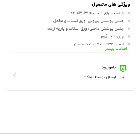
ویژگی های محصول
مناسب برای:
اینستا360، X2, X3
جنس پوشش بیرونی:
ورق استات و مخمل
جنس پوشش داخلی:
ورق استات و پارچه ژرسه
وزن:
260 گرم
ابعاد:
232 * 157 * 67 میلیمتر
+ اطلاعات بیشتر
ناموجود
ارسال توسط نماکم