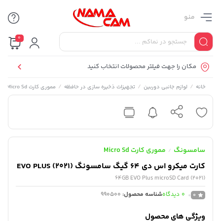
منو
0
مکان را جهت فیلتر محصولات انتخاب کنید
/
/
/
/
کا
خانه
لوازم جانبی دوربین
تجهیزات ذخیره سازی در حافظه
مموری کارت Micro Sd
سامسونگ
مموری کارت Micro Sd
/
کارت میکرو اس دی 64 گیگ سامسونگ EVO PLUS (2021)
64GB EVO Plus microSD Card (2021)
0
دیدگاه
شناسه محصول:
990500
0
ویژگی های محصول