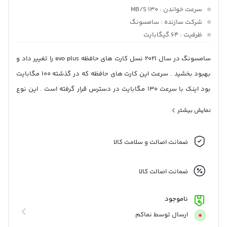
سرعت خواندن
: 130 MB/S
شرکت سازنده
: سامسونگ
ظرفیت
: 64 گیگابایت
سامسونگ در سال 2021 نسل کارت های حافظه evo plus را تغییر داد و
بهبود بخشید . سرعت این کارت های حافظه که در گذشته 100 مگابایت
بود اینک با سرعت 130 مگابایت در دسترس قرار گرفته است . این نوع
کارت حافظه از سامسونگ با استاندارد سرعتی کلاس 10 مناسب انواع
نمایش بیشتر
موبایل و تبلت و سایر دستگاه های با پشتیبانی از کارت حافظه میکرو
اس دی می باشد .
ضمانت اصالت و سلامت کالا
ضمانت اصالت کالا
ناموجود
ارسال توسط نماکم