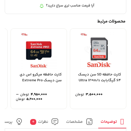
آیا قیمت مناسب تری سراغ دارید؟
محصولات مرتبط
کارت حافظه SD سن دیسک
کارت حافظه میکرو اس دی
64 گیگابابت Ultra 120m/s
سن دیسک Extreme Pro
گی
64GB – سری...
–
3,500,000
تومان
4,950,000
تومان
محدوده
5,200,000
تومان
قیمت:
تا
5,200,000 تو
توضیحات
مشخصات
نظرات
0
پرسش و