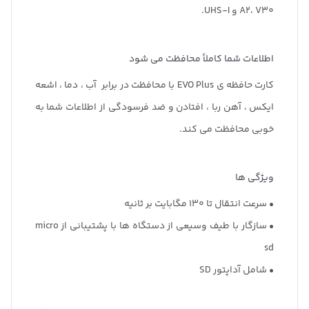
A2، V30 و UHS-I.
اطلاعات شما کاملاً محافظت می شود
کارت حافظه ی EVO Plus با محافظت در برابر آب ، دما ، اشعه
ایکس ، آهن ربا ، افتادن و ضد فرسودگی از اطلاعات شما به
خوبی محافظت می کند.
ویژگی ها
• سرعت انتقال تا 130 مگابایت بر ثانیه
• سازگار با طیف وسیعی از دستگاه ها با پشتیبانی از micro
sd
• شامل آداپتور SD