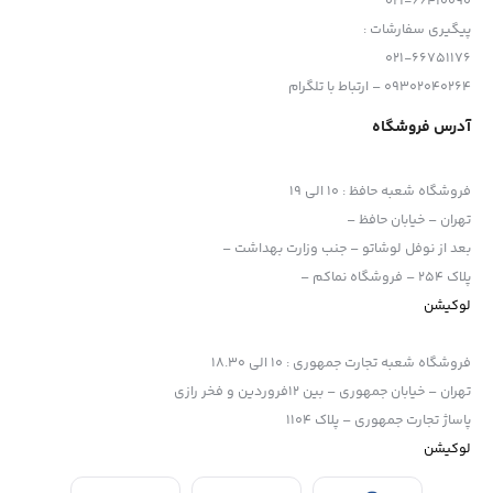
021-66410090
پیگیری سفارشات :
021-66751176
09302040264 – ارتباط با تلگرام
آدرس فروشگاه
فروشگاه شعبه حافظ
:
10 الی 19
تهران – خیابان حافظ –
بعد از نوفل لوشاتو – جنب وزارت بهداشت –
پلاک 254 – فروشگاه نماکم –
لوکیشن
فروشگاه شعبه تجارت جمهوری
:
10 الی 18.30
تهران – خیابان جمهوری – بین 12فروردین و فخر رازی
پاساژ تجارت جمهوری – پلاک 1104
لوکیشن