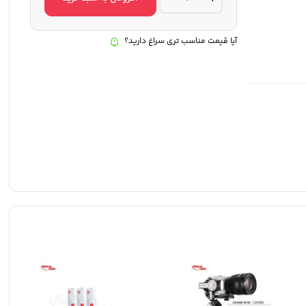
دوربین
ژیون
ویبیل
2
آیا قیمت مناسب تری سراغ دارید؟
-
Zhiyun
Weebill2
quantity