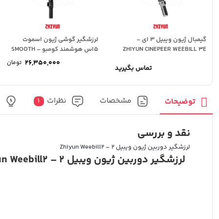
گیمبال ژیون ویبیل 3 ای –
لرزشگیر گوشی ژیون اسموت
ZHIYUN CINEPEER WEEBILL 3E
5اس هوشمند کومبو – SMOOTH
5S AI Combo
26,350,000
تومان
تماس بگیرید
مشخصات
نظرات
پ
توضیحات
1
نقد و بررسی
لرزشگیر دوربین ژیون ویبیل 2 – Zhiyun Weebill2
لرزشگیر دوربین ژیون ویبیل 2 – Zhiyun Weebill2