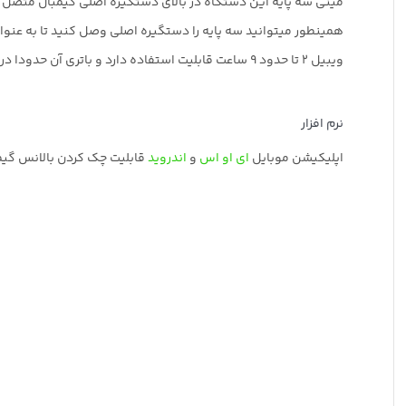
مینی سه پایه این دستگاه در بالای دستگیره اصلی گیمبال متصل میشود
همینطور میتوانید سه پایه را دستگیره اصلی وصل کنید تا به عنو
ویبیل 2 تا حدود 9 ساعت قابلیت استفاده دارد و باتری آن حدودا در مدت زمان یک و نیم ساعت (با یو اس بی 15 وی پی دی فست شارژ-که به صورت جدا فروخته میشود) شارژ میشود
نرم افزار
اپلیکیشن موبایل
ای او اس
و
اندروید
قابلیت چک کردن بالانس گیمبا