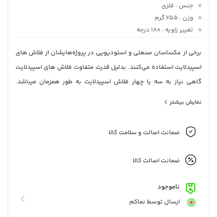
جنس
: فلزی
وزن
: 255 گرم
تغییر زاویه
: 180 درجه
برخی از عکساسان صنعتی و استودیویی در پروژه‌هایشان از فلاش های
اسپیدلایت استفاده می‌کنند. بدلیل قدرت متفاوت فلاش های اسپیدلایت
گاهی نیاز به سه یا چهار فلاش اسپیدلایت به طور همزمان میباشد.
اتصال فلاش اسپیدلایت بر روی سه پایه نور نیازمند یک رابط است. نام
نمایش بیشتر
این وسیله هولدر فلاش اکسترنال است که یکی از موارد لوازم جانبی
فلاش اسپیدلایت محسوب می‌شود.
ضمانت اصالت و سلامت کالا
ضمانت اصالت کالا
ناموجود
ارسال توسط نماکم