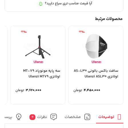
آیا قیمت مناسب تری سراغ دارید؟
محصولات مرتبط
سافت باکس بالونی AS-L30
سه پایه مونوپاد MT-79
ما
اولانزی Ulanzi ASL30
اولانزی Ulanzi MT79
Lantern Softbox
4,450,000
تومان
3,620,000
تومان
توضیحات
مشخصات
نظرات
0
پرسش و