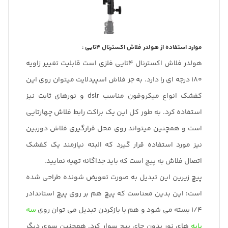
موارد استفاده از هولدر فلاش اکسترنال 4تایی :
هولدر فلاش اکسترنال 4تایی فلزی است قابلیت تغییر زاویه
180 درجه ای را دارد. به جز فلاش اسپیدلایت میتوان روی این
کفشک انواع میکروفون مناسب dslr و نورهای ثابت نیز
استفاده کرد. به طور کل این یک براکت رابط فلاش چهارتایی
است و همچنین میتواند روی محل قرارگیری فلاش دوربین
نیز مورد استفاده قرار گیرد که البته نیازمند یک کفشک
اتصال فلاش به پیچ است که باید جداگانه تهیه نمایید.
پیچ زیرین این تبدیل به صورت تعویض شونده طراحی شده
است؛ این بدین معناست که پیچ هم بر روی پیچ استاندادر
1/4 بسته می شود و هم با بازکردن تبدیل می توان روی
سه
پایه
های نور بدون جای پیچ سوار کرد. همچنین سوی دیگر