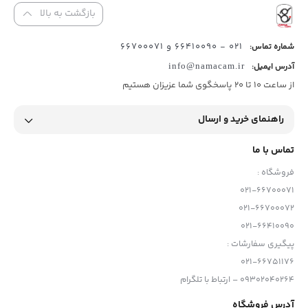
بازگشت به بالا
021 - 66410090 و 66700071
شماره تماس:
آدرس ایمیل:
info@namacam.ir
از ساعت 10 تا 20 پاسخگوی شما عزیزان هستیم
راهنمای خرید و ارسال
تماس با ما
فروشگاه :
021-66700071
021-66700072
021-66410090
پیگیری سفارشات :
021-66751176
09302040264 – ارتباط با تلگرام
آدرس فروشگاه