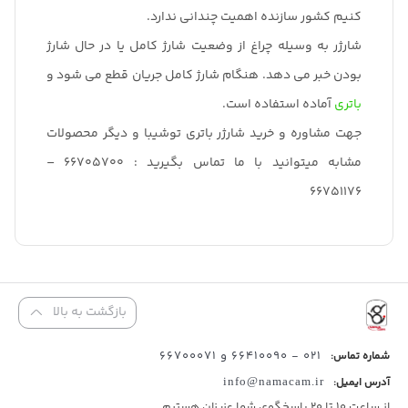
کنیم کشور سازنده اهمیت چندانی ندارد.
شارژر به وسیله چراغ از وضعیت شارژ کامل یا در حال شارژ
بودن خبر می دهد. هنگام شارژ کامل جریان قطع می شود و
باتری
آماده استفاده است.
جهت مشاوره و خرید شارژر باتری توشیبا و دیگر محصولات
مشابه میتوانید با ما تماس بگیرید : 66705700 –
66751176
بازگشت به بالا
021 - 66410090 و 66700071
شماره تماس:
آدرس ایمیل:
info@namacam.ir
از ساعت 10 تا 20 پاسخگوی شما عزیزان هستیم