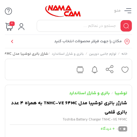
منو
0
مکان را جهت فیلتر محصولات انتخاب کنید
/
/
/
شارژر باتری توشیبا مدل TNHC-VE 64MC به همراه 4 عدد باتری قلمی
خانه
لوازم جانبی دوربین
باتری و شارژر استاندارد
توشیبا
باتری و شارژر استاندارد
/
شارژر باتری توشیبا مدل TNHC-VE 64MC به همراه 4 عدد
باتری قلمی
Toshiba Battery Charger TNHC-VE 64MC
0
دیدگاه
0