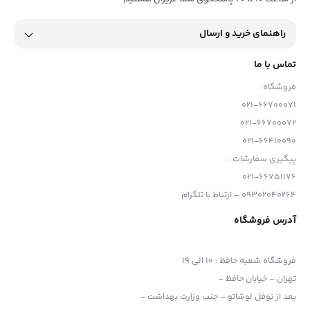
راهنمای خرید و ارسال
تماس با ما
فروشگاه :
021-66700071
021-66700072
021-66410090
پیگیری سفارشات :
021-66751176
09302040264 – ارتباط با تلگرام
آدرس فروشگاه
فروشگاه شعبه حافظ
:
10 الی 19
تهران – خیابان حافظ –
بعد از نوفل لوشاتو – جنب وزارت بهداشت –