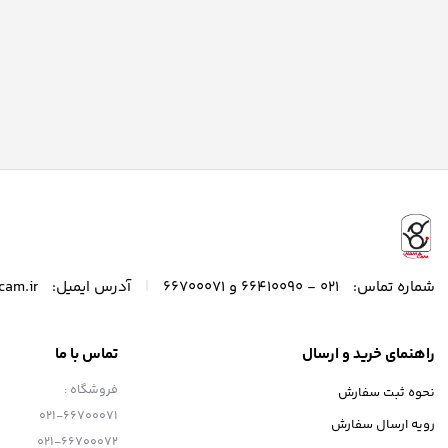
|
شماره تماس:
021 - 66410090 و 66700071
آدرس ایمیل:
cam.ir
راهنمای خرید و ارسال
تماس با ما
فروشگاه :
نحوه ثبت سفارش
021-66700071
رویه ارسال سفارش
021-66700072