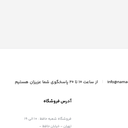
|
info@nama
از ساعت 10 تا 20 پاسخگوی شما عزیزان هستیم
آدرس فروشگاه
فروشگاه شعبه حافظ
:
10 الی 19
تهران – خیابان حافظ –