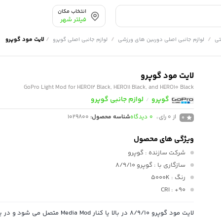
انتخاب مکان
فیلتر شهر
/
/
/
لایت مود گوپرو
تی
لوازم جانبی اصلی دوربین های ورزشی
لوازم جانبی اصلی گوپرو
لایت مود گوپرو
GoPro Light Mod for HERO12 Black, HERO11 Black, and HERO10 Black
گوپرو
لوازم جانبی گوپرو
/
از 0 رای
0
دیدگاه
شناسه محصول:
1029800
0
ویژگی های محصول
شرکت سازنده
: گوپرو
سازگاری با
: گوپرو 8/9/10
رنگ
: 5000K
CRI
: +۹۰
لایت مود گوپرو 8/9/10 در بالا یا کنار Media Mod 