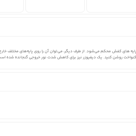
نواخت روشن کنید. یک دیفیوزر نیز برای کاهش شدت نور خروجی گنجانده شده است
8/9 در بالا یا کنار Media Mod متصل می شود و در یکی از پایه های کفش محکم می‌شود. از 
نور
گسترده، صاف و یکنواخت روشن کنید.